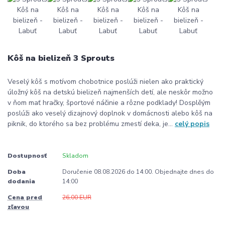
Kôš na bielizeň 3 Sprouts
Veselý kôš s motívom chobotnice poslúži nielen ako praktický
úložný kôš na detskú bielizeň najmenších detí, ale neskôr možno
v ňom mať hračky, športové náčinie a rôzne podklady! Dosplěým
poslúži ako veselý dizajnový doplnok v domácnosti alebo kôš na
piknik, do ktorého sa bez problému zmestí deka, je...
celý popis
Dostupnosť
Skladom
Doba
Doručenie 08.08.2026 do 14:00. Objednajte dnes do
dodania
14:00
Cena pred
26,00 EUR
zľavou