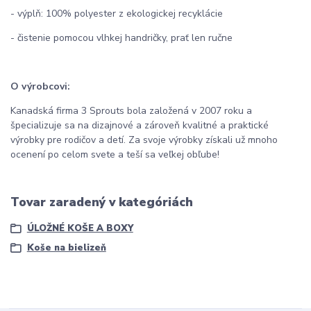
- výplň: 100% polyester z ekologickej recyklácie
- čistenie pomocou vlhkej handričky, prať len ručne
O výrobcovi:
Kanadská firma 3 Sprouts bola založená v 2007 roku a
špecializuje sa na dizajnové a zároveň kvalitné a praktické
výrobky pre rodičov a detí. Za svoje výrobky získali už mnoho
ocenení po celom svete a teší sa veľkej obľube!
Tovar zaradený v kategóriách
ÚLOŽNÉ KOŠE A BOXY
Koše na bielizeň