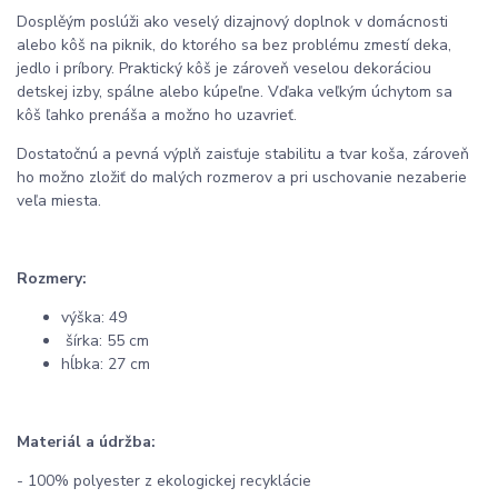
Dosplěým poslúži ako veselý dizajnový doplnok v domácnosti
alebo kôš na piknik, do ktorého sa bez problému zmestí deka,
jedlo i príbory. Praktický kôš je zároveň veselou dekoráciou
detskej izby, spálne alebo kúpeľne. Vďaka veľkým úchytom sa
kôš ľahko prenáša a možno ho uzavrieť.
Dostatočnú a pevná výplň zaisťuje stabilitu a tvar koša, zároveň
ho možno zložiť do malých rozmerov a pri uschovanie nezaberie
veľa miesta.
Rozmery:
výška: 49
šírka: 55 cm
hĺbka: 27 cm
Materiál a údržba:
- 100% polyester z ekologickej recyklácie