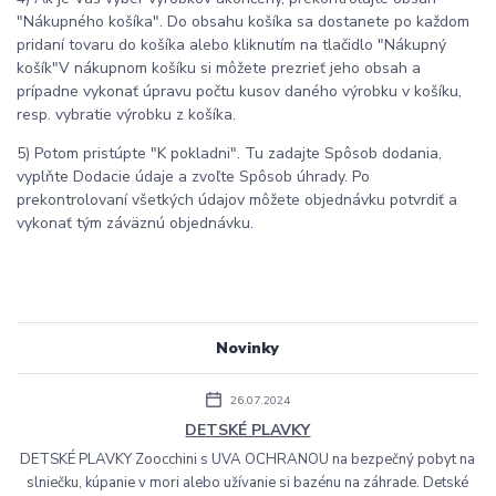
"Nákupného košíka". Do obsahu košíka sa dostanete po každom
pridaní tovaru do košíka alebo kliknutím na tlačidlo "Nákupný
košík"V nákupnom košíku si môžete prezrieť jeho obsah a
prípadne vykonať úpravu počtu kusov daného výrobku v košíku,
resp. vybratie výrobku z košíka.
5) Potom pristúpte "K pokladni". Tu zadajte Spôsob dodania,
vyplňte Dodacie údaje a zvoľte Spôsob úhrady. Po
prekontrolovaní všetkých údajov môžete objednávku potvrdiť a
vykonať tým záväznú objednávku.
Novinky
26.07.2024
DETSKÉ PLAVKY
DETSKÉ PLAVKY Zoocchini s UVA OCHRANOU na bezpečný pobyt na
slniečku, kúpanie v mori alebo užívanie si bazénu na záhrade. Detské