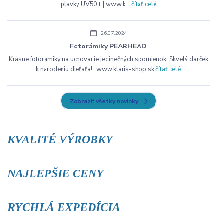
plavky UV50+ | www.k...
čítať celé
26.07.2024
Fotorámiky PEARHEAD
Krásne fotorámiky na uchovanie jedinečných spomienok. Skvelý darček
k narodeniu dieťaťa! www.klaris-shop.sk
čítať celé
Zobraziť všetky novinky
KVALITÉ VÝROBKY
NAJLEPŠIE CENY
RYCHLÁ EXPEDÍCIA