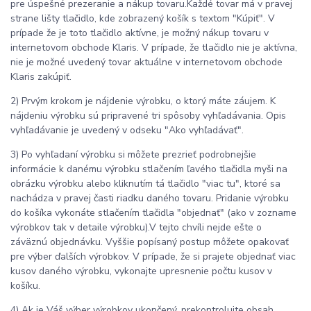
pre úspešné prezeranie a nákup tovaru.Každé tovar má v pravej
strane lišty tlačidlo, kde zobrazený košík s textom "Kúpiť". V
prípade že je toto tlačidlo aktívne, je možný nákup tovaru v
internetovom obchode Klaris. V prípade, že tlačidlo nie je aktívna,
nie je možné uvedený tovar aktuálne v internetovom obchode
Klaris zakúpiť.
2) Prvým krokom je nájdenie výrobku, o ktorý máte záujem. K
nájdeniu výrobku sú pripravené tri spôsoby vyhľadávania. Opis
vyhľadávanie je uvedený v odseku "Ako vyhľadávať".
3) Po vyhľadaní výrobku si môžete prezrieť podrobnejšie
informácie k danému výrobku stlačením ľavého tlačidla myši na
obrázku výrobku alebo kliknutím tá tlačidlo "viac tu", ktoré sa
nachádza v pravej časti riadku daného tovaru. Pridanie výrobku
do košíka vykonáte stlačením tlačidla "objednať" (ako v zozname
výrobkov tak v detaile výrobku).V tejto chvíli nejde ešte o
záväznú objednávku. Vyššie popísaný postup môžete opakovať
pre výber ďalších výrobkov. V prípade, že si prajete objednať viac
kusov daného výrobku, vykonajte upresnenie počtu kusov v
košíku.
4) Ak je Váš výber výrobkov ukončený, prekontrolujte obsah