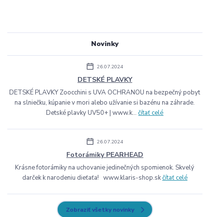
Novinky
26.07.2024
DETSKÉ PLAVKY
DETSKÉ PLAVKY Zoocchini s UVA OCHRANOU na bezpečný pobyt
na slniečku, kúpanie v mori alebo užívanie si bazénu na záhrade.
Detské plavky UV50+ | www.k...
čítať celé
26.07.2024
Fotorámiky PEARHEAD
Krásne fotorámiky na uchovanie jedinečných spomienok. Skvelý
darček k narodeniu dieťaťa! www.klaris-shop.sk
čítať celé
Zobraziť všetky novinky