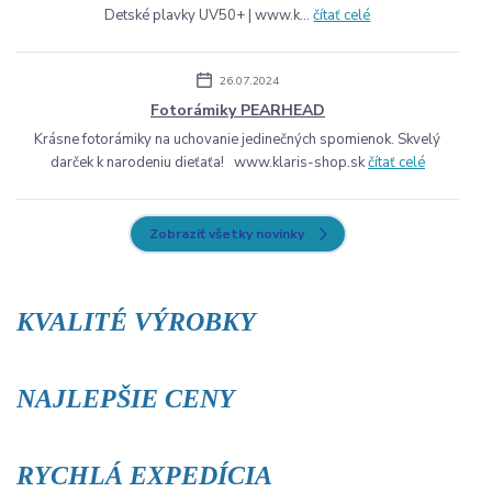
Detské plavky UV50+ | www.k...
čítať celé
26.07.2024
Fotorámiky PEARHEAD
Krásne fotorámiky na uchovanie jedinečných spomienok. Skvelý
darček k narodeniu dieťaťa! www.klaris-shop.sk
čítať celé
Zobraziť všetky novinky
KVALITÉ VÝROBKY
NAJLEPŠIE CENY
RYCHLÁ EXPEDÍCIA