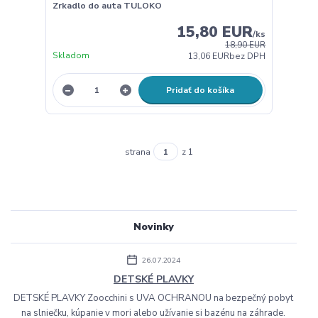
Zrkadlo do auta TULOKO
15,80 EUR
/
ks
18,90 EUR
Skladom
13,06 EUR
bez DPH
Pridať do košíka
strana
z 1
Novinky
26.07.2024
DETSKÉ PLAVKY
DETSKÉ PLAVKY Zoocchini s UVA OCHRANOU na bezpečný pobyt
na slniečku, kúpanie v mori alebo užívanie si bazénu na záhrade.