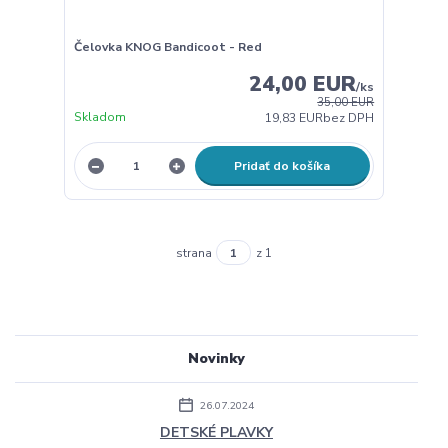
Čelovka KNOG Bandicoot - Red
24,00 EUR
/
ks
35,00 EUR
Skladom
19,83 EUR
bez DPH
Pridať do košíka
strana
z 1
Novinky
26.07.2024
DETSKÉ PLAVKY