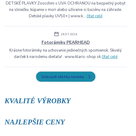
DETSKÉ PLAVKY Zoocchini s UVA OCHRANOU na bezpečný pobyt
na slniečku, kúpanie v mori alebo užívanie si bazénu na záhrade.
Detské plavky UV50+ | www.k...
čítať celé
26.07.2024
Fotorámiky PEARHEAD
Krásne fotorámiky na uchovanie jedinečných spomienok. Skvelý
darček k narodeniu dieťaťa! www.klaris-shop.sk
čítať celé
Zobraziť všetky novinky
KVALITÉ VÝROBKY
NAJLEPŠIE CENY