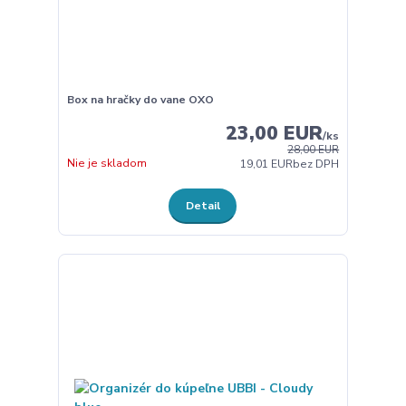
Box na hračky do vane OXO
23,00 EUR
/
ks
28,00 EUR
Nie je skladom
19,01 EUR
bez DPH
Detail