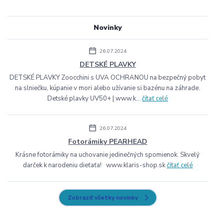
Novinky
26.07.2024
DETSKÉ PLAVKY
DETSKÉ PLAVKY Zoocchini s UVA OCHRANOU na bezpečný pobyt
na slniečku, kúpanie v mori alebo užívanie si bazénu na záhrade.
Detské plavky UV50+ | www.k...
čítať celé
26.07.2024
Fotorámiky PEARHEAD
Krásne fotorámiky na uchovanie jedinečných spomienok. Skvelý
darček k narodeniu dieťaťa! www.klaris-shop.sk
čítať celé
Zobraziť všetky novinky