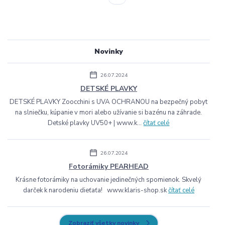
Novinky
26.07.2024
DETSKÉ PLAVKY
DETSKÉ PLAVKY Zoocchini s UVA OCHRANOU na bezpečný pobyt
na slniečku, kúpanie v mori alebo užívanie si bazénu na záhrade.
Detské plavky UV50+ | www.k...
čítať celé
26.07.2024
Fotorámiky PEARHEAD
Krásne fotorámiky na uchovanie jedinečných spomienok. Skvelý
darček k narodeniu dieťaťa! www.klaris-shop.sk
čítať celé
Zobraziť všetky novinky