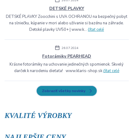
26.07.2024
DETSKÉ PLAVKY
DETSKÉ PLAVKY Zoocchini s UVA OCHRANOU na bezpečný pobyt
na slniečku, kúpanie v mori alebo užívanie si bazénu na záhrade.
Detské plavky UV50+ | www.k...
čítať celé
26.07.2024
Fotorámiky PEARHEAD
Krásne fotorámiky na uchovanie jedinečných spomienok. Skvelý
darček k narodeniu dieťaťa! www.klaris-shop.sk
čítať celé
Zobraziť všetky novinky
KVALITÉ VÝROBKY
NAJLEPŠIE CENY