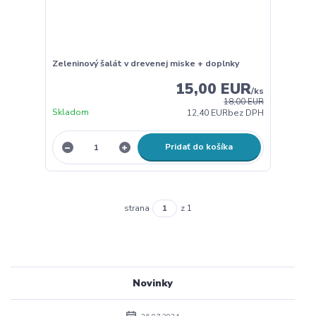
Zeleninový šalát v drevenej miske + doplnky
15,00 EUR
/
ks
18,00 EUR
Skladom
12,40 EUR
bez DPH
Pridať do košíka
strana
z 1
Novinky