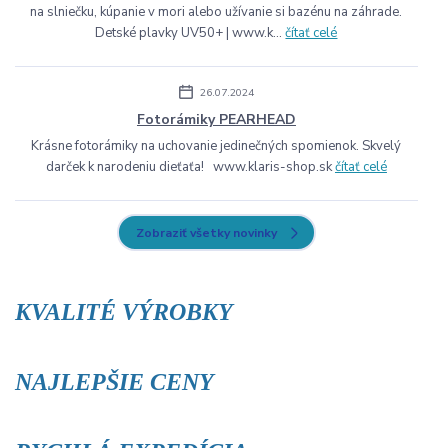
na slniečku, kúpanie v mori alebo užívanie si bazénu na záhrade.
Detské plavky UV50+ | www.k...
čítať celé
26.07.2024
Fotorámiky PEARHEAD
Krásne fotorámiky na uchovanie jedinečných spomienok. Skvelý
darček k narodeniu dieťaťa! www.klaris-shop.sk
čítať celé
Zobraziť všetky novinky
KVALITÉ VÝROBKY
NAJLEPŠIE CENY