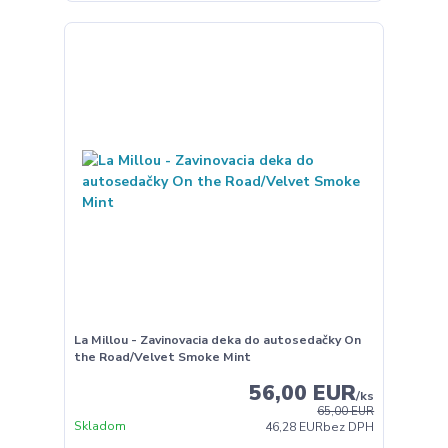
La Millou - Zavinovacia deka do autosedačky On
the Road/Velvet Smoke Mint
56,00 EUR
/
ks
65,00 EUR
Skladom
46,28 EUR
bez DPH