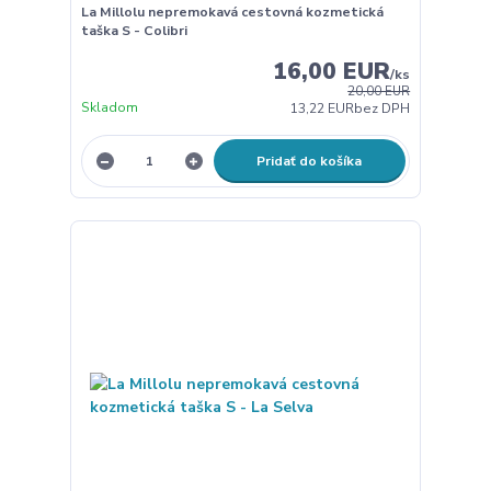
La Millolu nepremokavá cestovná kozmetická
taška S - Colibri
16,00 EUR
/
ks
20,00 EUR
Skladom
13,22 EUR
bez DPH
Pridať do košíka