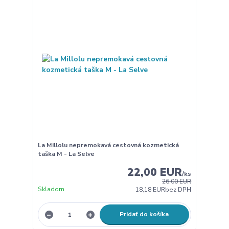
La Millolu nepremokavá cestovná kozmetická
taška M - La Selve
22,00 EUR
/
ks
26,00 EUR
Skladom
18,18 EUR
bez DPH
Pridať do košíka