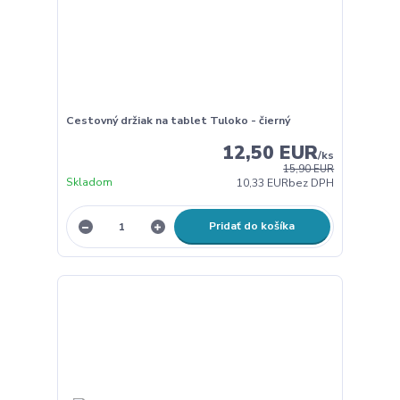
Cestovný držiak na tablet Tuloko - čierný
12,50 EUR
/
ks
15,90 EUR
Skladom
10,33 EUR
bez DPH
Pridať do košíka