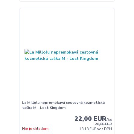
La Millolu nepremokavá cestovná kozmetická
taška M - Lost Kingdom
22,00 EUR
/
ks
26,00 EUR
Nie je skladom
18,18 EUR
bez DPH