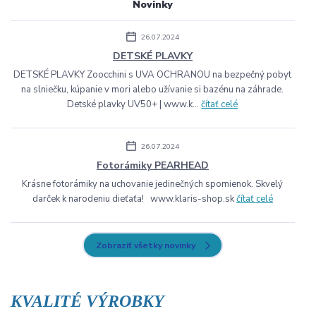
Novinky
26.07.2024
DETSKÉ PLAVKY
DETSKÉ PLAVKY Zoocchini s UVA OCHRANOU na bezpečný pobyt
na slniečku, kúpanie v mori alebo užívanie si bazénu na záhrade.
Detské plavky UV50+ | www.k...
čítať celé
26.07.2024
Fotorámiky PEARHEAD
Krásne fotorámiky na uchovanie jedinečných spomienok. Skvelý
darček k narodeniu dieťaťa! www.klaris-shop.sk
čítať celé
Zobraziť všetky novinky
KVALITÉ VÝROBKY