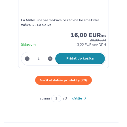
La Millolu nepremokavá cestovná kozmetická
taška S - La Selva
16,00 EUR
/
ks
20,00 EUR
Skladom
13,22 EUR
bez DPH
Pridať do košíka
Načítať ďalšie produkty (20)
strana
z 3
ďalšie