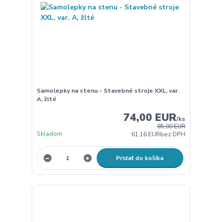
Samolepky na stenu - Stavebné stroje XXL, var.
A, žlté
74,00 EUR
/
ks
85,00 EUR
Skladom
61,16 EUR
bez DPH
Pridať do košíka