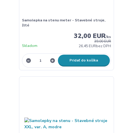
Samolepka na stenu meter - Stavebné stroje,
žlté
32,00 EUR
/
ks
39,00 EUR
Skladom
26,45 EUR
bez DPH
Pridať do košíka