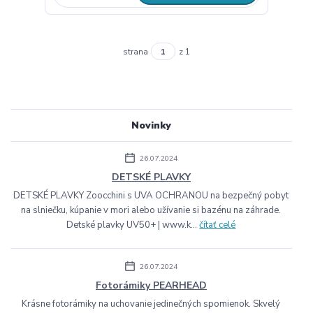
strana
z 1
Novinky
26.07.2024
DETSKÉ PLAVKY
DETSKÉ PLAVKY Zoocchini s UVA OCHRANOU na bezpečný pobyt
na slniečku, kúpanie v mori alebo užívanie si bazénu na záhrade.
Detské plavky UV50+ | www.k...
čítať celé
26.07.2024
Fotorámiky PEARHEAD
Krásne fotorámiky na uchovanie jedinečných spomienok. Skvelý