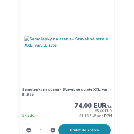
Samolepky na stenu - Stavebné stroje XXL, var.
B, žlté
74,00 EUR
/
ks
85,00 EUR
Skladom
61,16 EUR
bez DPH
Pridať do košíka