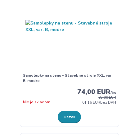
Samolepky na stenu - Stavebné stroje XXL, var.
B, modre
74,00 EUR
/
ks
85,00 EUR
Nie je skladom
61,16 EUR
bez DPH
Detail