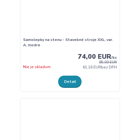
Samolepky na stenu - Stavebné stroje XXL, var.
A, modre
74,00 EUR
/
ks
85,00 EUR
Nie je skladom
61,16 EUR
bez DPH
Detail