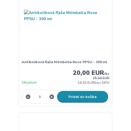
Antikoliková fľaša Mömbella Rose PPSU - 300 ml
20,00 EUR
/
ks
25,00 EUR
Skladom
16,53 EUR
bez DPH
Pridať do košíka