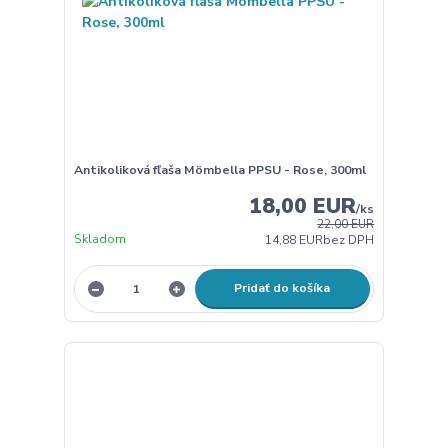
Antikoliková fľaša Mömbella PPSU - Rose, 300ml
18,00 EUR
/
ks
22,00 EUR
Skladom
14,88 EUR
bez DPH
Pridať do košíka