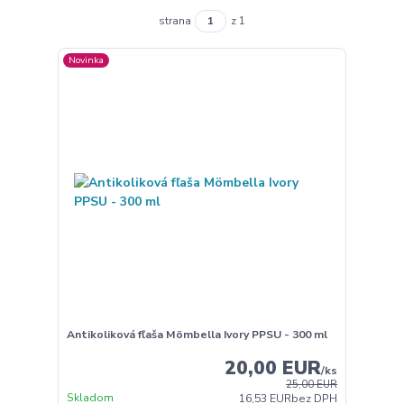
strana
z 1
Novinka
Antikoliková fľaša Mömbella Ivory PPSU - 300 ml
20,00 EUR
/
ks
25,00 EUR
Skladom
16,53 EUR
bez DPH