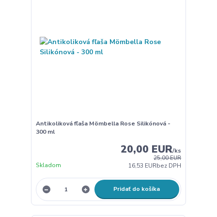
Antikoliková fľaša Mömbella Rose Silikónová -
300 ml
20,00 EUR
/
ks
25,00 EUR
Skladom
16,53 EUR
bez DPH
Pridať do košíka