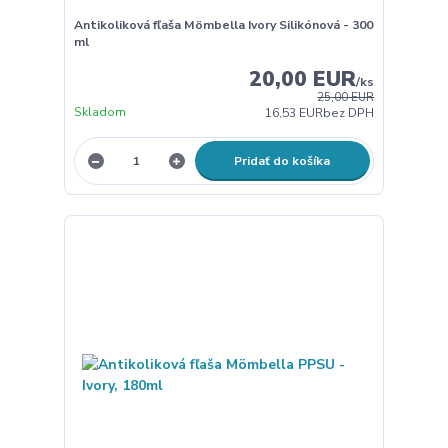
Antikoliková fľaša Mömbella Ivory Silikónová - 300
ml
20,00 EUR
/
ks
25,00 EUR
Skladom
16,53 EUR
bez DPH
Pridať do košíka