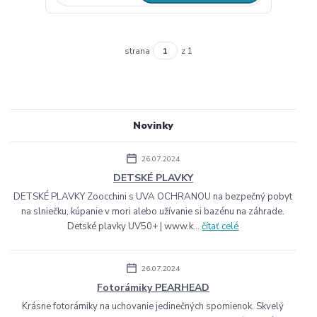
strana
z 1
Novinky
26.07.2024
DETSKÉ PLAVKY
DETSKÉ PLAVKY Zoocchini s UVA OCHRANOU na bezpečný pobyt
na slniečku, kúpanie v mori alebo užívanie si bazénu na záhrade.
Detské plavky UV50+ | www.k...
čítať celé
26.07.2024
Fotorámiky PEARHEAD
Krásne fotorámiky na uchovanie jedinečných spomienok. Skvelý