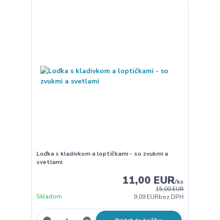
Loďka s kladivkom a loptičkami - so zvukmi a
svetlami
11,00 EUR
/
ks
15,00 EUR
Skladom
9,09 EUR
bez DPH