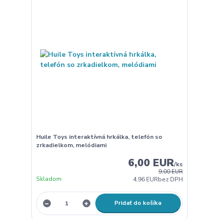
Huile Toys interaktívná hrkálka, telefón so
zrkadielkom, melódiami
6,00 EUR
/
ks
9,00 EUR
Skladom
4,96 EUR
bez DPH
Pridať do košíka