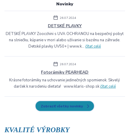
Novinky
26.07.2024
DETSKÉ PLAVKY
DETSKÉ PLAVKY Zoocchini s UVA OCHRANOU na bezpečný pobyt
na slniečku, kúpanie v mori alebo užívanie si bazénu na záhrade.
Detské plavky UV50+ | www.k...
čítať celé
26.07.2024
Fotorámiky PEARHEAD
Krásne fotorámiky na uchovanie jedinečných spomienok. Skvelý
darček k narodeniu dieťaťa! www.klaris-shop.sk
čítať celé
Zobraziť všetky novinky
KVALITÉ VÝROBKY