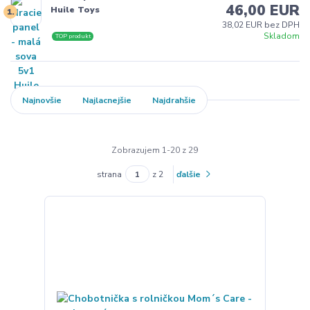
46,00 EUR
Huile Toys
1.
38,02 EUR bez DPH
Skladom
TOP produkt
Najnovšie
Najlacnejšie
Najdrahšie
Zobrazujem 1-20 z 29
strana
z 2
ďalšie