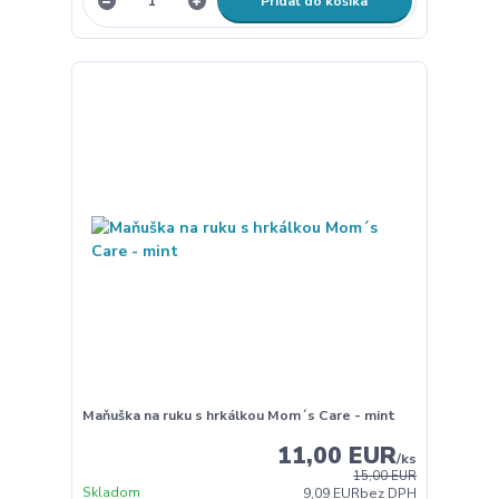
Pridať do košíka
Maňuška na ruku s hrkálkou Mom´s Care - mint
11,00 EUR
/
ks
15,00 EUR
Skladom
9,09 EUR
bez DPH