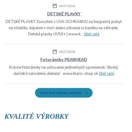
26.07.2024
DETSKÉ PLAVKY
DETSKÉ PLAVKY Zoocchini s UVA OCHRANOU na bezpečný pobyt
na slniečku, kúpanie v mori alebo užívanie si bazénu na záhrade.
Detské plavky UV50+ | www.k...
čítať celé
26.07.2024
Fotorámiky PEARHEAD
Krásne fotorámiky na uchovanie jedinečných spomienok. Skvelý
darček k narodeniu dieťaťa! www.klaris-shop.sk
čítať celé
Zobraziť všetky novinky
KVALITÉ VÝROBKY