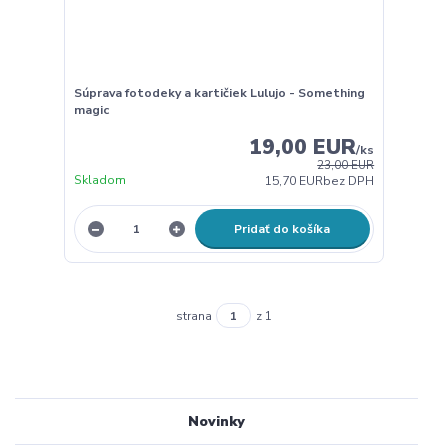
Súprava fotodeky a kartičiek Lulujo - Something
magic
19,00 EUR
/
ks
23,00 EUR
Skladom
15,70 EUR
bez DPH
Pridať do košíka
strana
z 1
Novinky