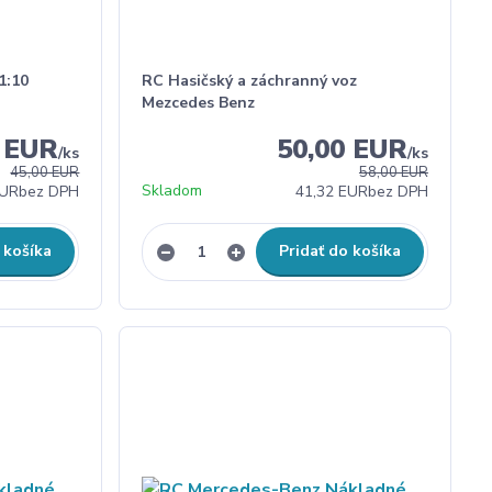
1:10
RC Hasičský a záchranný voz
Mezcedes Benz
0 EUR
50,00 EUR
/
ks
/
ks
45,00 EUR
58,00 EUR
Skladom
EUR
bez DPH
41,32 EUR
bez DPH
 košíka
Pridať do košíka