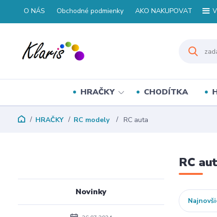
O NÁS
Obchodné podmienky
AKO NAKUPOVAT
V
HRAČKY
CHODÍTKA
HRAČKY
RC modely
RC auta
RC au
Novinky
Najnovši