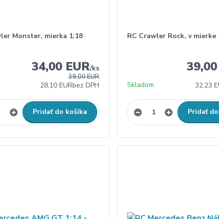
ler Monster, mierka 1:18
RC Crawler Rock, v mierke 
34,00 EUR
39,0
/
ks
39,00 EUR
Skladom
28,10 EUR
bez DPH
32,23 
Pridať do košíka
Pridať do