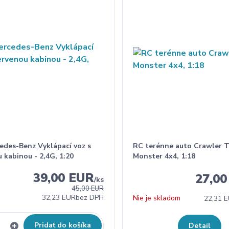
edes-Benz Vyklápací voz s
RC terénne auto Crawler T
 kabinou - 2,4G, 1:20
Monster 4x4, 1:18
39,00 EUR
27,0
/
ks
45,00 EUR
32,23 EUR
bez DPH
Nie je skladom
22,31 
Pridať do košíka
Detail