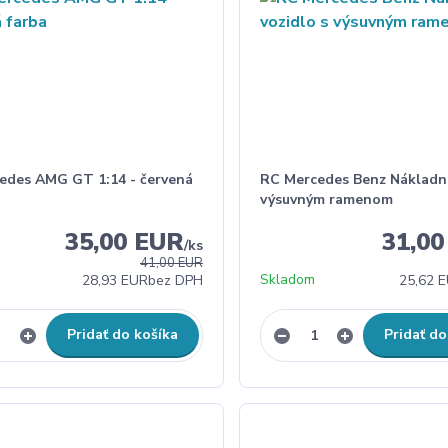
edes AMG GT 1:14 - červená
RC Mercedes Benz Nákladné
výsuvným ramenom
35,00 EUR
31,0
/
ks
41,00 EUR
Skladom
28,93 EUR
bez DPH
25,62 
Pridať do košíka
Pridať do