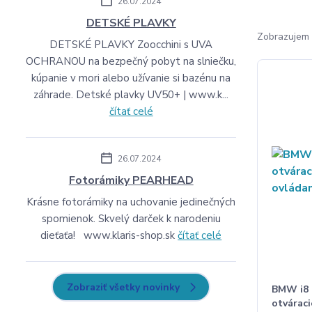
26.07.2024
DETSKÉ PLAVKY
Zobrazujem 
DETSKÉ PLAVKY Zoocchini s UVA
OCHRANOU na bezpečný pobyt na slniečku,
kúpanie v mori alebo užívanie si bazénu na
záhrade. Detské plavky UV50+ | www.k...
čítať celé
26.07.2024
Fotorámiky PEARHEAD
Krásne fotorámiky na uchovanie jedinečných
spomienok. Skvelý darček k narodeniu
dieťaťa! www.klaris-shop.sk
čítať celé
Zobraziť všetky novinky
BMW i8 1
otváraci