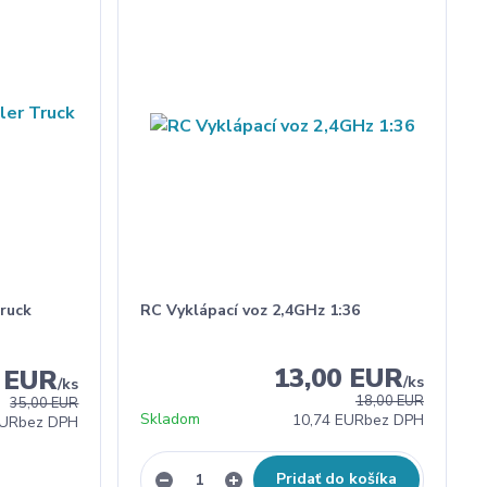
ruck
RC Vyklápací voz 2,4GHz 1:36
13,00 EUR
0 EUR
/
ks
/
ks
18,00 EUR
35,00 EUR
Skladom
10,74 EUR
bez DPH
EUR
bez DPH
Pridať do košíka