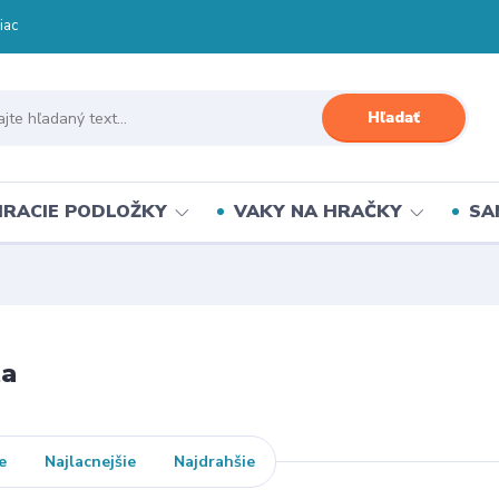
iac
Hľadať
HRACIE PODLOŽKY
VAKY NA HRAČKY
SA
ta
e
Najlacnejšie
Najdrahšie