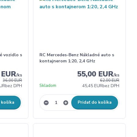
 vozidlo s
RC Mercedes-Benz Nákladné auto s
kontajnerom 1:20, 2,4 GHz
0 EUR
55,00 EUR
/
ks
/
ks
36,00 EUR
62,00 EUR
Skladom
EUR
bez DPH
45,45 EUR
bez DPH
 košíka
Pridať do košíka