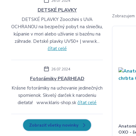
26.07.2024
DETSKÉ PLAVKY
Zobrazujem 
DETSKÉ PLAVKY Zoocchini s UVA
OCHRANOU na bezpečný pobyt na slniečku,
kúpanie v mori alebo užívanie si bazénu na
záhrade. Detské plavky UV50+ | www.k...
čítať celé
26.07.2024
Fotorámiky PEARHEAD
Krásne fotorámiky na uchovanie jedinečných
spomienok. Skvelý darček k narodeniu
dieťaťa! www.klaris-shop.sk
čítať celé
Zobraziť všetky novinky
Anatomi
OXO - š