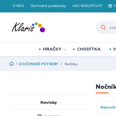
O NÁS
Obchodné podmienky
AKO NAKUPOVAT
V
HRAČKY
CHODÍTKA
DOJČENSKÉ POTREBY
Nočníky
Noční
Novinky
Najnovši