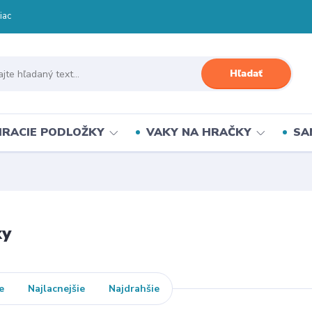
iac
Hľadať
HRACIE PODLOŽKY
VAKY NA HRAČKY
SA
ky
e
Najlacnejšie
Najdrahšie