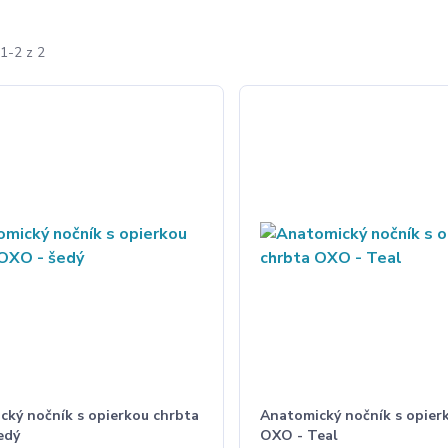
1-2 z 2
cký nočník s opierkou chrbta
Anatomický nočník s opier
edý
OXO - Teal