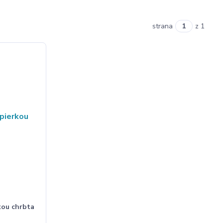
strana
z 1
kou chrbta