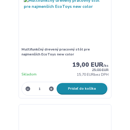
Multifunkčný drevený pracovný stôl pre
najmenších EcoToys new color
19,00 EUR
/
ks
25,00 EUR
Skladom
15,70 EUR
bez DPH
Pridať do košíka