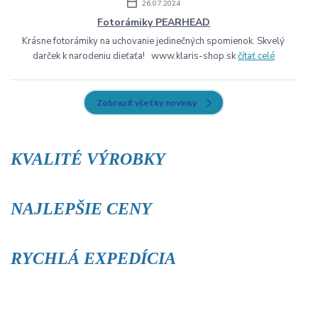
26.07.2024
Fotorámiky PEARHEAD
Krásne fotorámiky na uchovanie jedinečných spomienok. Skvelý
darček k narodeniu dieťaťa! www.klaris-shop.sk
čítať celé
Zobraziť všetky novinky
KVALITÉ VÝROBKY
NAJLEPŠIE CENY
RYCHLÁ EXPEDÍCIA