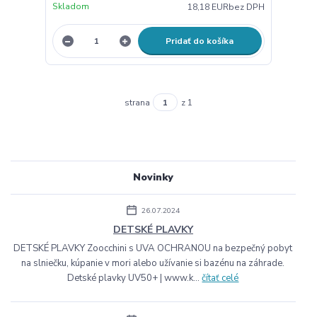
Skladom
18,18 EUR
bez DPH
Pridať do košíka
strana
z 1
Novinky
26.07.2024
DETSKÉ PLAVKY
DETSKÉ PLAVKY Zoocchini s UVA OCHRANOU na bezpečný pobyt
na slniečku, kúpanie v mori alebo užívanie si bazénu na záhrade.
Detské plavky UV50+ | www.k...
čítať celé