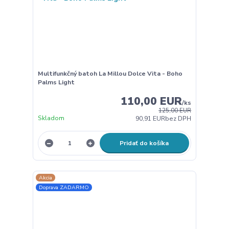
Multifunkčný batoh La Millou Dolce Vita - Boho
Palms Light
110,00 EUR
/
ks
125,00 EUR
Skladom
90,91 EUR
bez DPH
Pridať do košíka
Akcia
Doprava ZADARMO