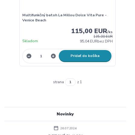
Multifunkčný batoh La Millou Dolce Vita Pure -
Venice Beach
115,00 EUR
/
ks
135,00 EUR
Skladom
95,04 EUR
bez DPH
Pridať do košíka
strana
z 1
Novinky
26.07.2024