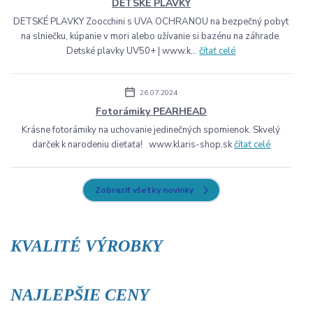
DETSKÉ PLAVKY
DETSKÉ PLAVKY Zoocchini s UVA OCHRANOU na bezpečný pobyt
na slniečku, kúpanie v mori alebo užívanie si bazénu na záhrade.
Detské plavky UV50+ | www.k...
čítať celé
26.07.2024
Fotorámiky PEARHEAD
Krásne fotorámiky na uchovanie jedinečných spomienok. Skvelý
darček k narodeniu dieťaťa! www.klaris-shop.sk
čítať celé
Zobraziť všetky novinky
KVALITÉ VÝROBKY
NAJLEPŠIE CENY