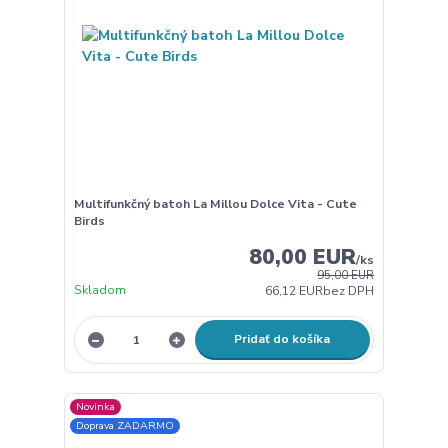
Multifunkčný batoh La Millou Dolce Vita - Cute
Birds
80,00 EUR
/
ks
95,00 EUR
Skladom
66,12 EUR
bez DPH
Pridať do košíka
Novinka
Doprava ZADARMO