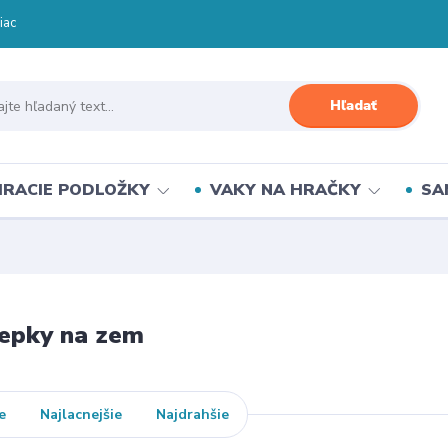
iac
Hľadať
HRACIE PODLOŽKY
VAKY NA HRAČKY
SA
epky na zem
e
Najlacnejšie
Najdrahšie