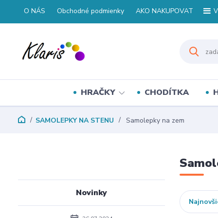
O NÁS
Obchodné podmienky
AKO NAKUPOVAT
V
HRAČKY
CHODÍTKA
SAMOLEPKY NA STENU
Samolepky na zem
Samol
Novinky
Najnovši