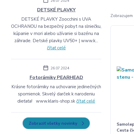
26.07.2024
DETSKÉ PLAVKY
Zobrazujem 
DETSKÉ PLAVKY Zoocchini s UVA
OCHRANOU na bezpečný pobyt na slniečku,
kúpanie v mori alebo užívanie si bazénu na
záhrade. Detské plavky UV50+ | www.k...
čítať celé
26.07.2024
Fotorámiky PEARHEAD
Krásne fotorámiky na uchovanie jedinečných
spomienok. Skvelý darček k narodeniu
dieťaťa! www.klaris-shop.sk
čítať celé
Zobraziť všetky novinky
Samolep
Cesta či