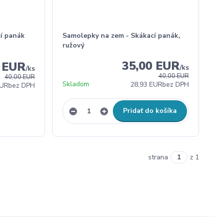
í panák
Samolepky na zem - Skákací panák,
ružový
35,00 EUR
0 EUR
/
ks
/
ks
40,00 EUR
40,00 EUR
Skladom
28,93 EUR
bez DPH
EUR
bez DPH
Pridať do košíka
strana
z 1