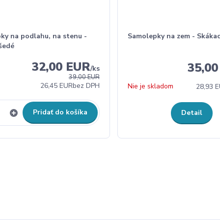
ky na podlahu, na stenu -
Samolepky na zem - Skákac
 šedé
32,00 EUR
35,0
/
ks
39,00 EUR
26,45 EUR
bez DPH
Nie je skladom
28,93 
Pridať do košíka
Detail