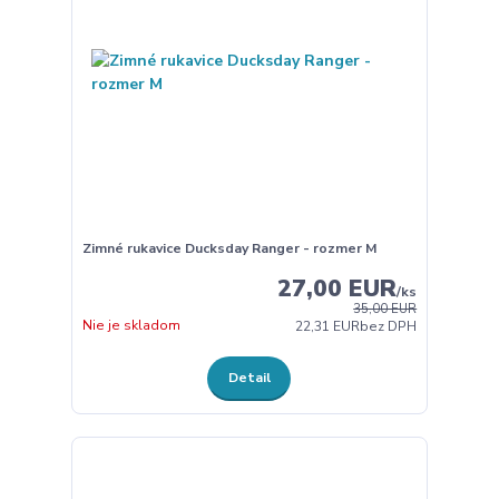
Zimné rukavice Ducksday Ranger - rozmer M
27,00 EUR
/
ks
35,00 EUR
Nie je skladom
22,31 EUR
bez DPH
Detail