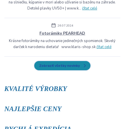
na slniečku, kúpanie v mori alebo užívanie si bazénu na záhrade.
Detské plavky UV50+ | www.k...
čítať celé
26.07.2024
Fotorámiky PEARHEAD
Krásne fotorámiky na uchovanie jedinečných spomienok. Skvelý
darček k narodeniu dieťaťa! www.klaris-shop.sk
čítať celé
Zobraziť všetky novinky
KVALITÉ VÝROBKY
NAJLEPŠIE CENY
RYCHLÁ EXPEDÍCIA