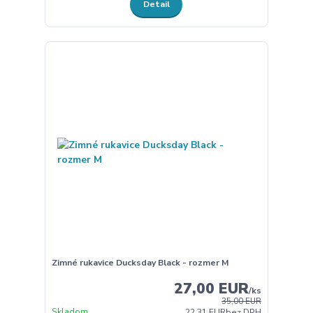
Detail
Zimné rukavice Ducksday Black - rozmer M
27,00 EUR
/
ks
35,00 EUR
Skladom
22,31 EUR
bez DPH