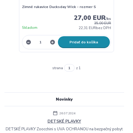
Zimné rukavice Ducksday Wick - rozmer S
27,00 EUR
/
ks
35,00 EUR
Skladom
22,31 EUR
bez DPH
Pridať do košíka
strana
z 1
Novinky
26.07.2024
DETSKÉ PLAVKY
DETSKÉ PLAVKY Zoocchini s UVA OCHRANOU na bezpečný pobyt