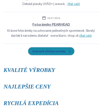
Detské plavky UV50+ | www.k...
čítať celé
26.07.2024
Fotorámiky PEARHEAD
Krásne fotorámiky na uchovanie jedinečných spomienok. Skvelý
darček k narodeniu dieťaťa! www.klaris-shop.sk
čítať celé
Zobraziť všetky novinky
KVALITÉ VÝROBKY
NAJLEPŠIE CENY
RYCHLÁ EXPEDÍCIA