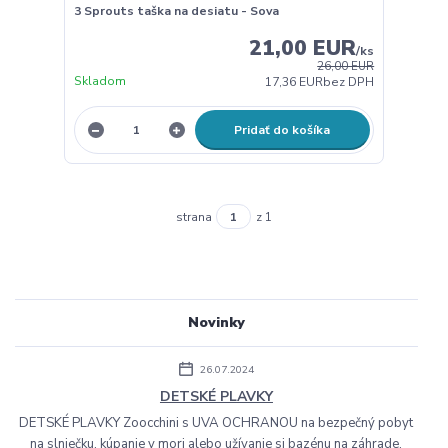
3 Sprouts taška na desiatu - Sova
21,00 EUR
/
ks
26,00 EUR
Skladom
17,36 EUR
bez DPH
Pridať do košíka
strana
z 1
Novinky
26.07.2024
DETSKÉ PLAVKY
DETSKÉ PLAVKY Zoocchini s UVA OCHRANOU na bezpečný pobyt
na slniečku, kúpanie v mori alebo užívanie si bazénu na záhrade.