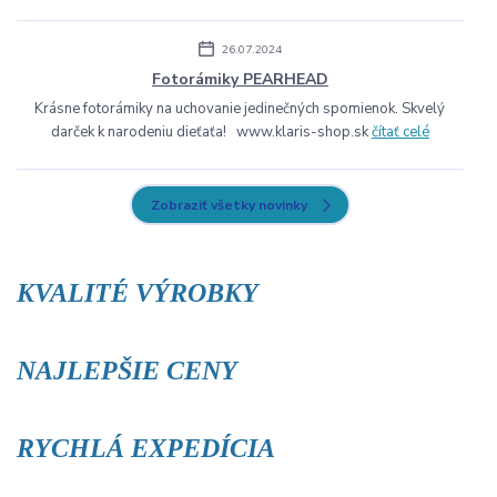
26.07.2024
Fotorámiky PEARHEAD
Krásne fotorámiky na uchovanie jedinečných spomienok. Skvelý
darček k narodeniu dieťaťa! www.klaris-shop.sk
čítať celé
Zobraziť všetky novinky
KVALITÉ VÝROBKY
NAJLEPŠIE CENY
RYCHLÁ EXPEDÍCIA