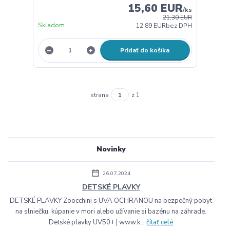
15,60 EUR
/
ks
21,30 EUR
Skladom
12,89 EUR
bez DPH
Pridať do košíka
strana
z 1
Novinky
26.07.2024
DETSKÉ PLAVKY
DETSKÉ PLAVKY Zoocchini s UVA OCHRANOU na bezpečný pobyt
na slniečku, kúpanie v mori alebo užívanie si bazénu na záhrade.
Detské plavky UV50+ | www.k...
čítať celé