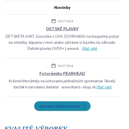
Novinky
26.07.2024
DETSKÉ PLAVKY
DETSKÉ PLAVKY Zoocchini s UVA OCHRANOU na bezpečný pobyt
na slniečku, kúpanie v mori alebo užívanie si bazénu na záhrade.
Detské plavky UV50+ | www.k...
čítať celé
26.07.2024
Fotorámiky PEARHEAD
Krásne fotorámiky na uchovanie jedinečných spomienok. Skvelý
darček k narodeniu dieťaťa! www.klaris-shop.sk
čítať celé
Zobraziť všetky novinky