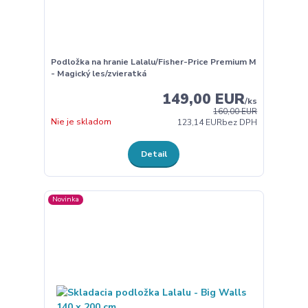
Podložka na hranie Lalalu/Fisher-Price Premium M
- Magický les/zvieratká
149,00 EUR
/
ks
160,00 EUR
Nie je skladom
123,14 EUR
bez DPH
Detail
Novinka