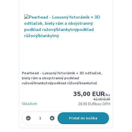
Pearhead - Luxusný fotorámik + 3D odtlačok,
biely rám a obojstranný podklad
ružový/blankytnýpodklad růžový/blankytný
35,00 EUR
/
ks
42,00 EUR
Skladom
28,93 EUR
bez DPH
Pridať do košíka