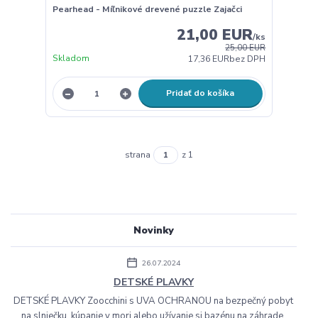
Pearhead - Míľnikové drevené puzzle Zajačci
21,00 EUR
/
ks
25,00 EUR
Skladom
17,36 EUR
bez DPH
Pridať do košíka
strana
z 1
Novinky
26.07.2024
DETSKÉ PLAVKY
DETSKÉ PLAVKY Zoocchini s UVA OCHRANOU na bezpečný pobyt
na slniečku, kúpanie v mori alebo užívanie si bazénu na záhrade.