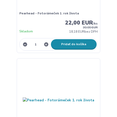
Pearhead - Fotorámeček 1. rok života
22,00 EUR
/
ks
30,00 EUR
Skladom
18,18 EUR
bez DPH
Pridať do košíka