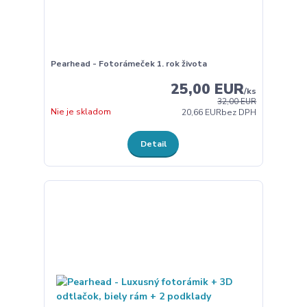
Pearhead - Fotorámeček 1. rok života
25,00 EUR
/
ks
32,00 EUR
Nie je skladom
20,66 EUR
bez DPH
Detail