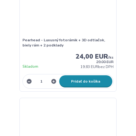
Pearhead - Luxusný fotorámik + 3D odtlačok,
biely rám + 2 podklady
24,00 EUR
/
ks
29,00 EUR
Skladom
19,83 EUR
bez DPH
Pridať do košíka