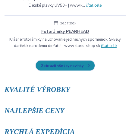
Detské plavky UV50+ | www.k...
čítať celé
26.07.2024
Fotorámiky PEARHEAD
Krásne fotorámiky na uchovanie jedinečných spomienok. Skvelý
darček k narodeniu dieťaťa! www.klaris-shop.sk
čítať celé
Zobraziť všetky novinky
KVALITÉ VÝROBKY
NAJLEPŠIE CENY
RYCHLÁ EXPEDÍCIA