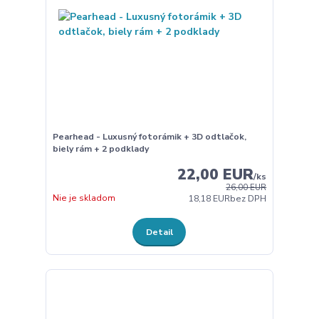
Pearhead - Luxusný fotorámik + 3D odtlačok,
biely rám + 2 podklady
22,00 EUR
/
ks
26,00 EUR
Nie je skladom
18,18 EUR
bez DPH
Detail