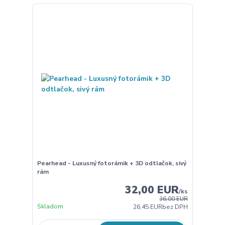
Pearhead - Luxusný fotorámik + 3D odtlačok, sivý
rám
32,00 EUR
/
ks
36,00 EUR
Skladom
26,45 EUR
bez DPH