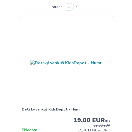
strana
z 1
Detský vankúš KidsDepot - Humr
19,00 EUR
/
ks
23,00 EUR
Skladom
15,70 EUR
bez DPH