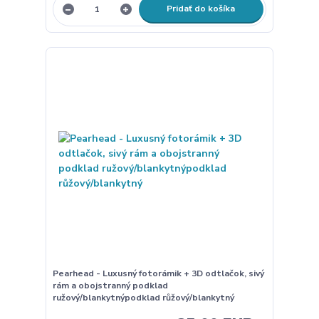
Pridať do košíka
Pearhead - Luxusný fotorámik + 3D odtlačok, sivý
rám a obojstranný podklad
ružový/blankytnýpodklad růžový/blankytný