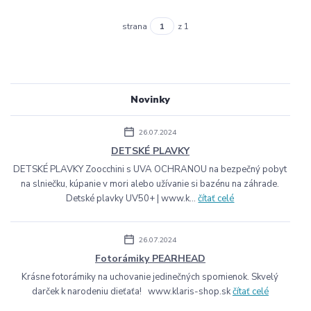
strana
z 1
Novinky
26.07.2024
DETSKÉ PLAVKY
DETSKÉ PLAVKY Zoocchini s UVA OCHRANOU na bezpečný pobyt
na slniečku, kúpanie v mori alebo užívanie si bazénu na záhrade.
Detské plavky UV50+ | www.k...
čítať celé
26.07.2024
Fotorámiky PEARHEAD
Krásne fotorámiky na uchovanie jedinečných spomienok. Skvelý
darček k narodeniu dieťaťa! www.klaris-shop.sk
čítať celé