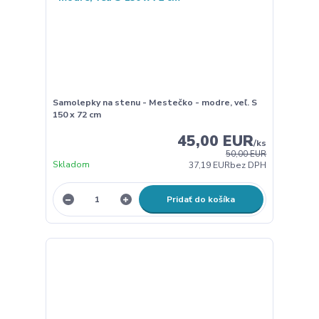
Samolepky na stenu - Mestečko - modre, veľ. S
150 x 72 cm
45,00 EUR
/
ks
50,00 EUR
Skladom
37,19 EUR
bez DPH
Pridať do košíka