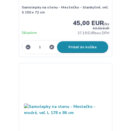
Samolepky na stenu - Mestečko - blankytné, veľ.
S 150 x 72 cm
45,00 EUR
/
ks
50,00 EUR
Skladom
37,19 EUR
bez DPH
Pridať do košíka