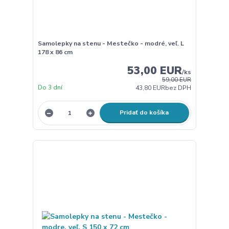
Samolepky na stenu - Mestečko - modré, veľ. L
178 x 86 cm
53,00 EUR
/
ks
59,00 EUR
Do 3 dní
43,80 EUR
bez DPH
Pridať do košíka