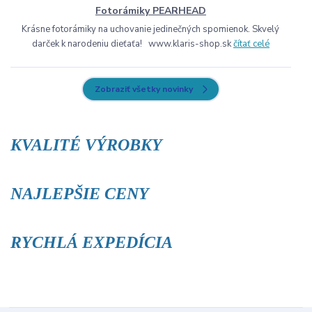
Fotorámiky PEARHEAD
Krásne fotorámiky na uchovanie jedinečných spomienok. Skvelý
darček k narodeniu dieťaťa! www.klaris-shop.sk
čítať celé
Zobraziť všetky novinky
KVALITÉ VÝROBKY
NAJLEPŠIE CENY
RYCHLÁ EXPEDÍCIA