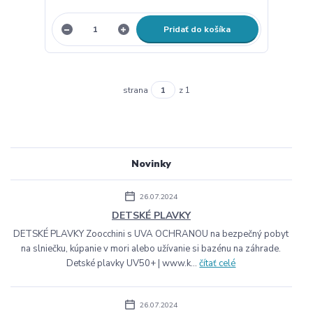
Pridať do košíka
strana
z 1
Novinky
26.07.2024
DETSKÉ PLAVKY
DETSKÉ PLAVKY Zoocchini s UVA OCHRANOU na bezpečný pobyt
na slniečku, kúpanie v mori alebo užívanie si bazénu na záhrade.
Detské plavky UV50+ | www.k...
čítať celé
26.07.2024