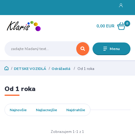
0
0,00 EUR
Menu
DETSKE VOZIDLÁ
Odrážadlá
Od 1 roka
Od 1 roka
Najnovšie
Najlacnejšie
Najdrahšie
Zobrazujem 1-1 z 1