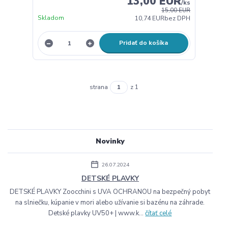
13,00 EUR
/
ks
15,00 EUR
Skladom
10,74 EUR
bez DPH
Pridať do košíka
strana
z 1
Novinky
26.07.2024
DETSKÉ PLAVKY
DETSKÉ PLAVKY Zoocchini s UVA OCHRANOU na bezpečný pobyt
na slniečku, kúpanie v mori alebo užívanie si bazénu na záhrade.
Detské plavky UV50+ | www.k...
čítať celé