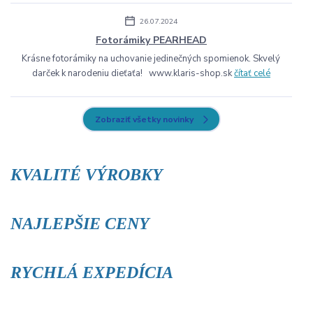
26.07.2024
Fotorámiky PEARHEAD
Krásne fotorámiky na uchovanie jedinečných spomienok. Skvelý
darček k narodeniu dieťaťa! www.klaris-shop.sk
čítať celé
Zobraziť všetky novinky
KVALITÉ VÝROBKY
NAJLEPŠIE CENY
RYCHLÁ EXPEDÍCIA