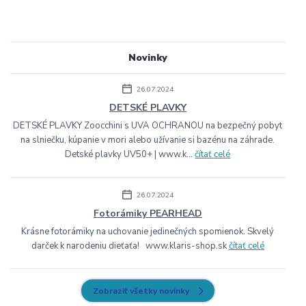
Novinky
26.07.2024
DETSKÉ PLAVKY
DETSKÉ PLAVKY Zoocchini s UVA OCHRANOU na bezpečný pobyt
na slniečku, kúpanie v mori alebo užívanie si bazénu na záhrade.
Detské plavky UV50+ | www.k...
čítať celé
26.07.2024
Fotorámiky PEARHEAD
Krásne fotorámiky na uchovanie jedinečných spomienok. Skvelý
darček k narodeniu dieťaťa! www.klaris-shop.sk
čítať celé
Zobraziť všetky novinky