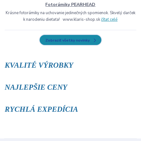
Fotorámiky PEARHEAD
Krásne fotorámiky na uchovanie jedinečných spomienok. Skvelý darček
k narodeniu dieťaťa! www.klaris-shop.sk
čítať celé
Zobraziť všetky novinky
KVALITÉ VÝROBKY
NAJLEPŠIE CENY
RYCHLÁ EXPEDÍCIA