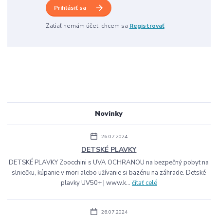
Prihlásiť sa
Zatiaľ nemám účet, chcem sa
Registrovať
Novinky
26.07.2024
DETSKÉ PLAVKY
DETSKÉ PLAVKY Zoocchini s UVA OCHRANOU na bezpečný pobyt na
slniečku, kúpanie v mori alebo užívanie si bazénu na záhrade. Detské
plavky UV50+ | www.k...
čítať celé
26.07.2024