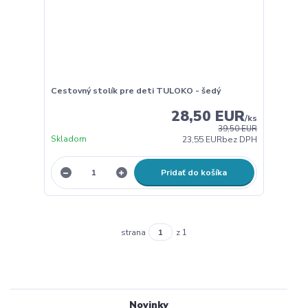
Cestovný stolík pre deti TULOKO - šedý
28,50 EUR
/
ks
39,50 EUR
Skladom
23,55 EUR
bez DPH
Pridať do košíka
strana
z 1
Novinky