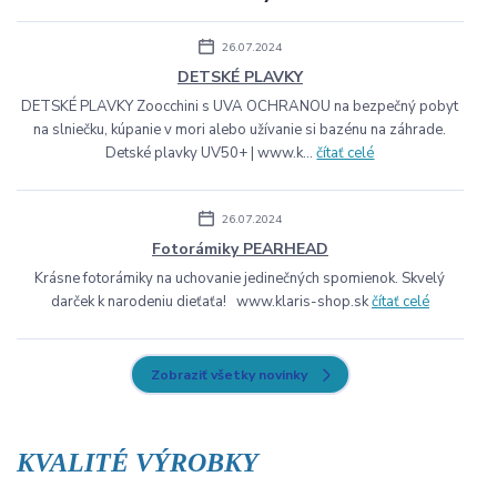
26.07.2024
DETSKÉ PLAVKY
DETSKÉ PLAVKY Zoocchini s UVA OCHRANOU na bezpečný pobyt
na slniečku, kúpanie v mori alebo užívanie si bazénu na záhrade.
Detské plavky UV50+ | www.k...
čítať celé
26.07.2024
Fotorámiky PEARHEAD
Krásne fotorámiky na uchovanie jedinečných spomienok. Skvelý
darček k narodeniu dieťaťa! www.klaris-shop.sk
čítať celé
Zobraziť všetky novinky
KVALITÉ VÝROBKY