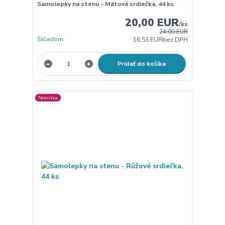
Samolepky na stenu - Mätová srdiečka, 44 ks
20,00 EUR
/
ks
24,00 EUR
Skladom
16,53 EUR
bez DPH
Pridať do košíka
Novinka