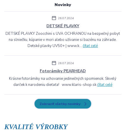
Novinky
26.07.2024
DETSKÉ PLAVKY
DETSKÉ PLAVKY Zoocchini s UVA OCHRANOU na bezpečný pobyt
na slniečku, kúpanie v mori alebo užívanie si bazénu na záhrade.
Detské plavky UV50+ | www.k...
čítať celé
26.07.2024
Fotorámiky PEARHEAD
Krásne fotorámiky na uchovanie jedinečných spomienok. Skvelý
darček k narodeniu dieťaťa! www.klaris-shop.sk
čítať celé
Zobraziť všetky novinky
KVALITÉ VÝROBKY