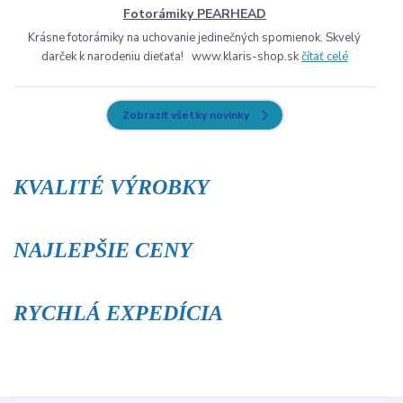
Fotorámiky PEARHEAD
Krásne fotorámiky na uchovanie jedinečných spomienok. Skvelý
darček k narodeniu dieťaťa! www.klaris-shop.sk
čítať celé
Zobraziť všetky novinky
KVALITÉ VÝROBKY
NAJLEPŠIE CENY
RYCHLÁ EXPEDÍCIA