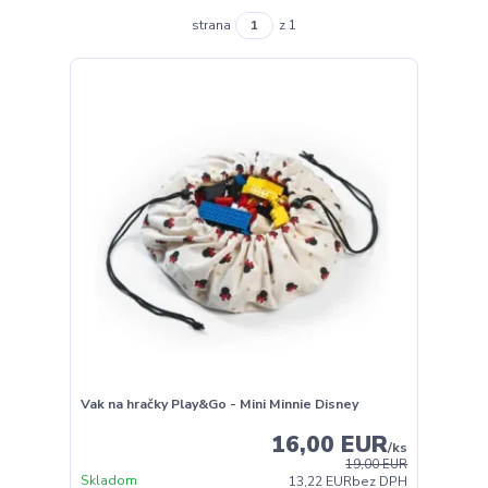
strana
z 1
Vak na hračky Play&Go - Mini Minnie Disney
16,00 EUR
/
ks
19,00 EUR
Skladom
13,22 EUR
bez DPH