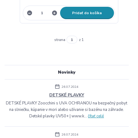
Pridať do košíka
strana
z 1
Novinky
26.07.2024
DETSKÉ PLAVKY
DETSKÉ PLAVKY Zoocchini s UVA OCHRANOU na bezpečný pobyt
na slniečku, kúpanie v mori alebo užívanie si bazénu na záhrade.
Detské plavky UV50+ | www.k...
čítať celé
26.07.2024