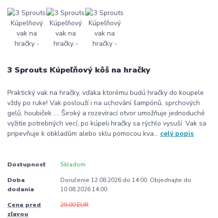
3 Sprouts Kúpeľňový kôš na hračky
Praktický vak na hračky, vďaka ktorému budú hračky do koupele
vždy po ruke! Vak poslouží i na uchování šampónů, sprchových
gelů, houbiček .... Široký a rozevírací otvor umožňuje jednoduché
vyžitie potrebných vecí, po kúpeli hračky sa rýchlo vysuší. Vak sa
pripevňuje k obkladům alebo sklu pomocou kva...
celý popis
Dostupnosť
Skladom
Doba
Doručenie 12.08.2026 do 14:00. Objednajte do
dodania
10.08.2026 14:00
Cena pred
29,00 EUR
zľavou