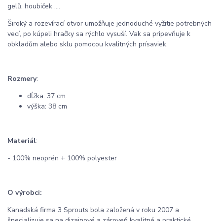
gelů, houbiček ....
Široký a rozevírací otvor umožňuje jednoduché vyžitie potrebných
vecí, po kúpeli hračky sa rýchlo vysuší.
Vak sa pripevňuje k
obkladům alebo sklu pomocou kvalitných prísaviek.
Rozmery
:
dĺžka: 37 cm
výška: 38 cm
Materiál
:
- 100% neoprén + 100% polyester
O výrobci:
Kanadská firma 3 Sprouts bola založená v roku 2007 a
špecializuje sa na dizajnové a zároveň kvalitné a praktické