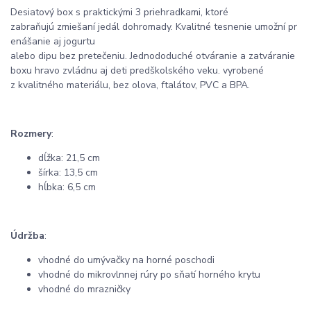
Desiatový
box
s
praktickými
3
priehradkami
,
ktoré
zabraňujú
zmiešaní
jedál
dohromady
.
Kvalitné
tesnenie
umožní
pr
enášanie
aj
jogurtu
alebo
dipu
bez
pretečeniu
.
Jednododuché
otváranie
a
zatváranie
boxu
hravo
zvládnu
aj
deti
predškolského
veku
.
vyrobené
z
kvalitného
materiálu
,
bez
olova
,
ftalátov
,
PVC
a
BPA
.
Rozmery
:
dĺžka
:
21,5
cm
šírka
:
13,5
cm
hĺbka
:
6,5
cm
Údržba
:
vhodné do
umývačky
na
horné poschodi
vhodné do
mikrovlnnej rúry
po
sňatí
horného
krytu
vhodné do
mrazničky