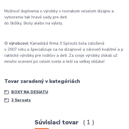
Možnosť doplnenia
o
výrobky
v rovnakom
veselom
dizajne
a
vytvorenie
tak
hravé
sady
pre
deti
do
škôlky
,
školy
alebo
na
výlety
.
O výrobcovi
:
Kanadská
firma
3
Sprouts
bola založená
v
2007
roku
a
špecializuje
sa
na
dizajnové
a
zároveň
kvalitné
a
p
raktické výrobky
pre rodičov
a
detí
.
Za
svoje výrobky
získali
už
mnoho
ocenení po
celom
svete
a teší
sa
veľkej
obľube
!
Tovar zaradený v kategóriách
BOXY NA DESIATU
3 Sprouts
Súvisiaci tovar
1