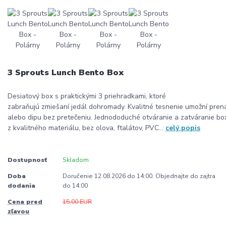
3 Sprouts Lunch Bento Box
Desiatový box s praktickými 3 priehradkami, ktoré
zabraňujú zmiešaní jedál dohromady. Kvalitné tesnenie umožní prená
alebo dipu bez pretečeniu. Jednododuché otváranie a zatváranie bo
z kvalitného materiálu, bez olova, ftalátov, PVC...
celý popis
Dostupnosť
Skladom
Doba
Doručenie 12.08.2026 do 14:00. Objednajte do zajtra
dodania
do 14:00
Cena pred
15,00 EUR
zľavou