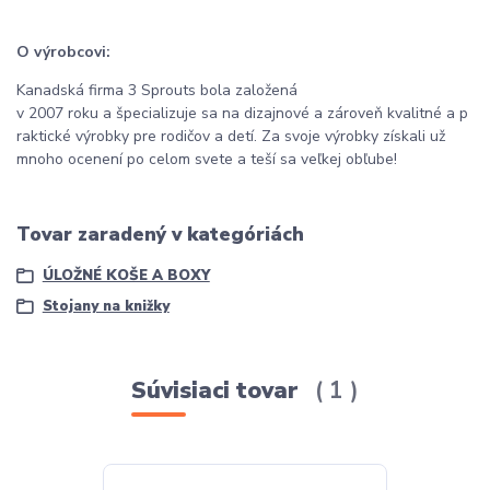
O výrobcovi
:
Kanadská
firma
3
Sprouts
bola založená
v
2007
roku
a
špecializuje
sa
na
dizajnové
a
zároveň
kvalitné
a
p
raktické výrobky
pre rodičov
a
detí
.
Za
svoje výrobky
získali
už
mnoho
ocenení po
celom
svete
a teší
sa
veľkej
obľube
!
Tovar zaradený v kategóriách
ÚLOŽNÉ KOŠE A BOXY
Stojany na knižky
Súvisiaci tovar
1