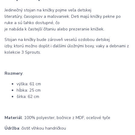
Jedinečný
stojan
na
knižky
pojme
veľa
detskej
literatúry
,
časopisov
a
maľovaniek
.
Deti
majú
knižky
pekne
po
ruke
a
sú ľahko dostupné
,
čo
je
nabáda
k
častejší
čítaniu
alebo
prezeranie
knižiek
.
Stojan
na
knižky
bude
zároveň
veselú
ozdobou
detskej
izby
,
ktorú
možno
doplit
i ďalšími
úložnými
boxy
,
vaky
a
debnami
z
kolekcie
3
Sprouts.
Rozmery
:
výška:
61
cm
hĺbka
:
25
cm
šírka
:
62
cm
Materiál
:
100
%
polyester
,
bočnice z
MDF
, oceľové
tyče
Ú
držba
:
čistiť
vlhkou
handričkou