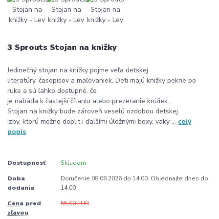
3 Sprouts Stojan na knižky
Jedinečný stojan na knižky pojme veľa detskej
literatúry, časopisov a maľovaniek. Deti majú knižky pekne po
ruke a sú ľahko dostupné, čo
je nabáda k častejší čítaniu alebo prezeranie knižiek.
Stojan na knižky bude zároveň veselú ozdobou detskej
izby, ktorú možno doplit i ďalšími úložnými boxy, vaky ...
celý
popis
Dostupnosť
Skladom
Doba
Doručenie 08.08.2026 do 14:00. Objednajte dnes do
dodania
14:00
Cena pred
55,00 EUR
zľavou