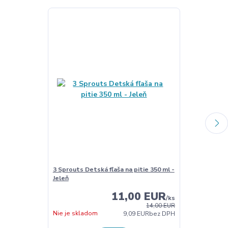
3 Sprouts Detská fľaša na pitie 350 ml -
3 Sprouts Lun
Jeleň
11,00 EUR
/
ks
14,00 EUR
Nie je skladom
Nie je sklado
9,09 EUR
bez DPH