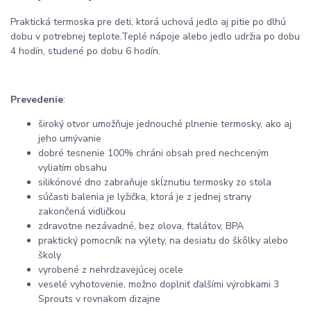
Praktická termoska pre deti, ktorá uchová jedlo aj pitie po dlhú
dobu v potrebnej teplote.
Teplé nápoje alebo jedlo udržia po dobu
4 hodín, studené po dobu 6 hodín.
Prevedenie
:
široký otvor umožňuje jednouché plnenie termosky, ako aj
jeho umývanie
dobré tesnenie 100% chráni obsah pred nechceným
vyliatím obsahu
silikónové dno zabraňuje skĺznutiu termosky zo stola
súčasti balenia je lyžička, ktorá je z jednej strany
zakončená vidličkou
zdravotne nezávadné, bez olova, ftalátov, BPA
praktický pomocník na výlety, na desiatu do škôlky alebo
školy
vyrobené z nehrdzavejúcej ocele
veselé vyhotovenie, možno doplniť ďalšími výrobkami 3
Sprouts v rovnakom dizajne