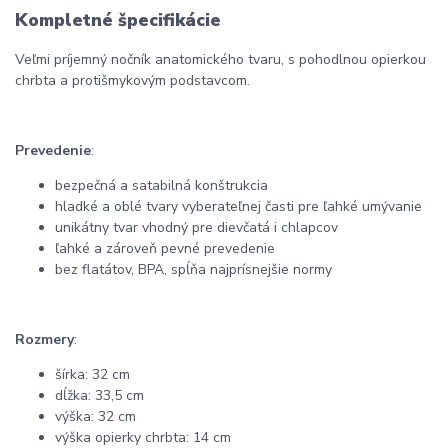
Kompletné špecifikácie
Veľmi príjemný nočník anatomického tvaru, s pohodlnou opierkou
chrbta a protišmykovým podstavcom.
Prevedenie
:
bezpečná a satabilná konštrukcia
hladké a oblé tvary vyberateľnej časti pre ľahké umývanie
unikátny tvar vhodný pre dievčatá i chlapcov
ľahké a zároveň pevné prevedenie
bez flatátov, BPA, spĺňa najprísnejšie normy
Rozmery
:
šírka: 32 cm
dĺžka: 33,5 cm
výška: 32 cm
výška opierky chrbta: 14 cm