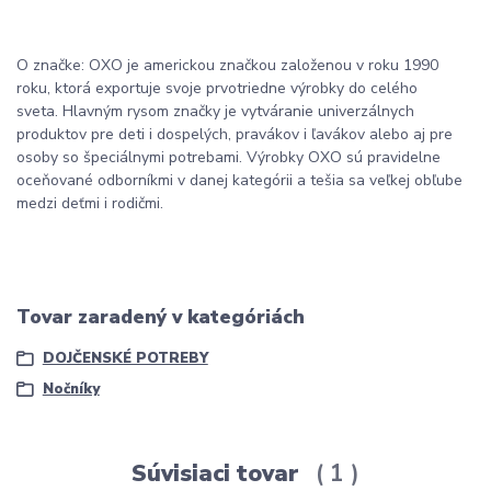
O značke:
OXO je americkou značkou založenou v roku 1990
roku, ktorá exportuje svoje prvotriedne výrobky do celého
sveta.
Hlavným rysom značky je vytváranie univerzálnych
produktov pre deti i dospelých, pravákov i ľavákov alebo aj pre
osoby so špeciálnymi potrebami.
Výrobky OXO sú pravidelne
oceňované odborníkmi v danej kategórii a tešia sa veľkej obľube
medzi deťmi i rodičmi.
Tovar zaradený v kategóriách
DOJČENSKÉ POTREBY
Nočníky
Súvisiaci tovar
1