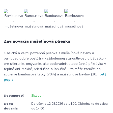
Zavinovacia mušelínová plienka
Klasická a veľmi potrebná plienka z mušelínové bavlny a
bambusu dobre poslúži v každodennej starostlivosti o bábätko -
pre utieranie, omývanie, ako podbradník alebo ľahká přikrávka v
teplné dni. Mäkké, priedušné a ľahučké ... to môže zaručiť len
spojenie bambusové látky (70%) a mušelínové bavlny (30...
celý
popis
Dostupnosť
Skladom
Doba
Doručenie 12.08.2026 do 14:00. Objednajte do zajtra
dodania
do 14:00