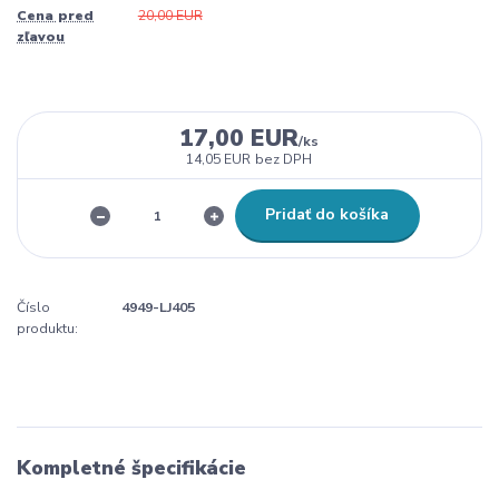
Cena pred
20,00 EUR
zľavou
17,00 EUR
/
ks
14,05 EUR
bez DPH
Pridať do košíka
Číslo
4949-LJ405
produktu:
Kompletné špecifikácie