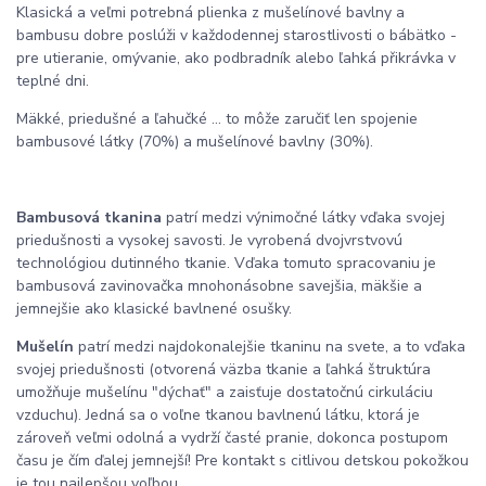
Klasická a veľmi potrebná plienka z mušelínové bavlny a
bambusu dobre poslúži v každodennej starostlivosti o bábätko -
pre utieranie, omývanie, ako podbradník alebo ľahká přikrávka v
teplné dni.
Mäkké, priedušné a ľahučké ... to môže zaručiť len spojenie
bambusové látky (70%) a mušelínové bavlny (30%).
Bambusová tkanina
patrí medzi výnimočné látky vďaka svojej
priedušnosti a vysokej savosti. Je vyrobená dvojvrstvovú
technológiou dutinného tkanie. Vďaka tomuto spracovaniu je
bambusová zavinovačka mnohonásobne savejšia, mäkšie a
jemnejšie ako klasické bavlnené osušky.
Mušelín
patrí medzi najdokonalejšie tkaninu na svete, a to vďaka
svojej priedušnosti (otvorená väzba tkanie a ľahká štruktúra
umožňuje mušelínu "dýchať" a zaisťuje dostatočnú cirkuláciu
vzduchu). Jedná sa o voľne tkanou bavlnenú látku, ktorá je
zároveň veľmi odolná a vydrží časté pranie, dokonca postupom
času je čím ďalej jemnejší! Pre kontakt s citlivou detskou pokožkou
je tou najlepšou voľbou.