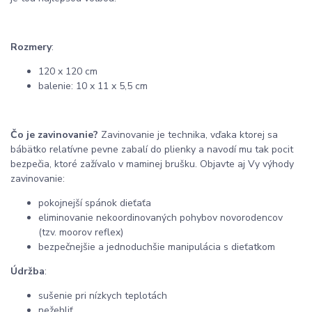
Rozmery
:
120 x 120 cm
balenie: 10 x 11 x 5,5 cm
Čo je zavinovanie?
Zavinovanie je technika, vďaka ktorej sa
bábätko relatívne pevne zabalí do plienky a navodí mu tak pocit
bezpečia, ktoré zažívalo v maminej brušku. Objavte aj Vy výhody
zavinovanie:
pokojnejší spánok dieťaťa
eliminovanie nekoordinovaných pohybov novorodencov
(tzv. moorov reflex)
bezpečnejšie a jednoduchšie manipulácia s dieťatkom
Údržba
:
sušenie pri nízkych teplotách
nežehliť