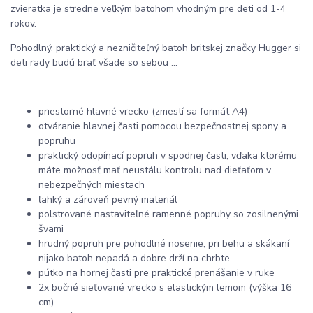
zvieratka je stredne veľkým batohom vhodným pre deti od 1-4
rokov.
Pohodlný, praktický a nezničiteľný batoh britskej značky Hugger si
deti rady budú brať všade so sebou ...
priestorné hlavné vrecko (zmestí sa formát A4)
otváranie hlavnej časti pomocou bezpečnostnej spony a
popruhu
praktický odopínací popruh v spodnej časti, vďaka ktorému
máte možnosť mať neustálu kontrolu nad dieťaťom v
nebezpečných miestach
ľahký a zároveň pevný materiál
polstrované nastaviteľné ramenné popruhy so zosilnenými
švami
hrudný popruh pre pohodlné nosenie, pri behu a skákaní
nijako batoh nepadá a dobre drží na chrbte
pútko na hornej časti pre praktické prenášanie v ruke
2x bočné sieťované vrecko s elastickým lemom (výška 16
cm)