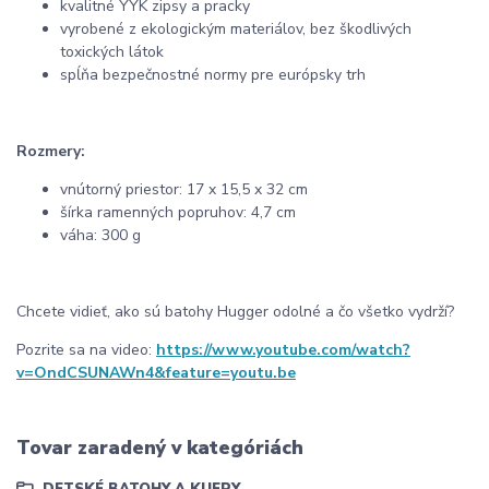
kvalitné YYK zipsy a pracky
vyrobené z ekologickým materiálov, bez škodlivých
toxických látok
spĺňa bezpečnostné normy pre európsky trh
Rozmery:
vnútorný priestor: 17 x 15,5 x 32 cm
šírka ramenných popruhov: 4,7 cm
váha: 300 g
Chcete vidieť, ako sú batohy Hugger odolné a čo všetko vydrží?
Pozrite sa na video:
https://www.youtube.com/watch?
v=OndCSUNAWn4&feature=youtu.be
Tovar zaradený v kategóriách