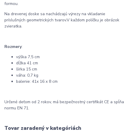
formou.
Na drevenej doske sa nachádzajú výrezy na vkladanie
príslušných geometrických tvarov.
V každom políčku je obrázok
zvieratka.
Rozmery
:
výška 7,5 cm
dĺžka 41 cm
šírka 15 cm
váha: 0,7 kg
balenie: 41x 16 x 8 cm
Určené deťom od 2 rokov, má bezpečnostný certifikát CE a spĺňa
normu EN 71.
Tovar zaradený v kategóriách