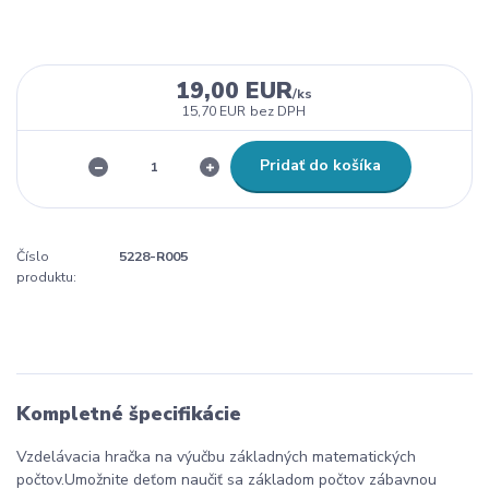
19,00 EUR
/
ks
15,70 EUR
bez DPH
Pridať do košíka
Číslo
5228-R005
produktu:
Kompletné špecifikácie
Vzdelávacia hračka na výučbu základných matematických
počtov.
Umožnite deťom naučiť sa základom počtov zábavnou