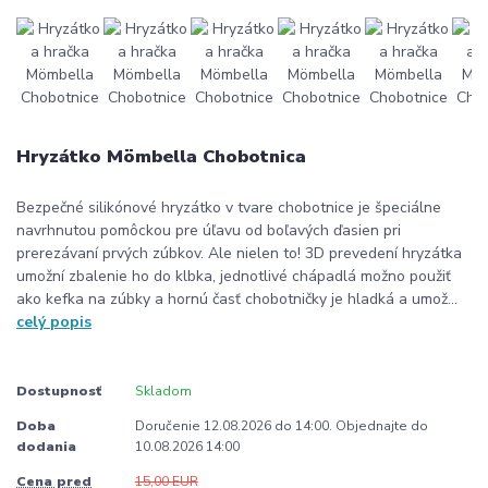
Hryzátko Mömbella Chobotnica
Bezpečné silikónové hryzátko v tvare chobotnice je špeciálne
navrhnutou pomôckou pre úľavu od boľavých ďasien pri
prerezávaní prvých zúbkov. Ale nielen to! 3D prevedení hryzátka
umožní zbalenie ho do klbka, jednotlivé chápadlá možno použiť
ako kefka na zúbky a hornú časť chobotničky je hladká a umož...
celý popis
Dostupnosť
Skladom
Doba
Doručenie 12.08.2026 do 14:00. Objednajte do
dodania
10.08.2026 14:00
Cena pred
15,00 EUR