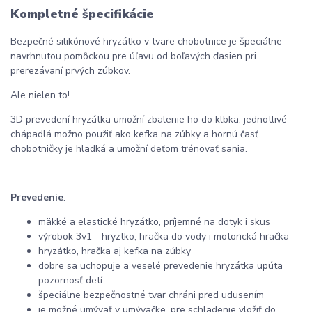
Kompletné špecifikácie
Bezpečné silikónové hryzátko v tvare chobotnice je špeciálne
navrhnutou pomôckou pre úľavu od boľavých ďasien pri
prerezávaní prvých zúbkov.
Ale nielen to!
3D prevedení hryzátka umožní zbalenie ho do klbka, jednotlivé
chápadlá možno použiť ako kefka na zúbky a hornú časť
chobotničky je hladká a umožní deťom trénovať sania.
Prevedenie
:
mäkké a elastické hryzátko, príjemné na dotyk i skus
výrobok 3v1 - hryztko, hračka do vody i motorická hračka
hryzátko, hračka aj kefka na zúbky
dobre sa uchopuje a veselé prevedenie hryzátka upúta
pozornosť detí
špeciálne bezpečnostné tvar chráni pred udusením
je možné umývať v umývačke, pre schladenie vložiť do