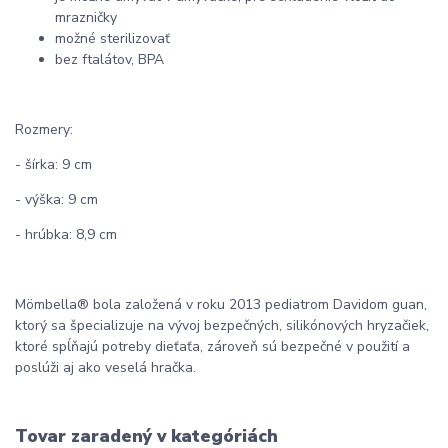
mrazničky
možné sterilizovať
bez ftalátov, BPA
Rozmery:
- šírka: 9 cm
- výška: 9 cm
- hrúbka: 8,9 cm
Mömbella® bola založená v roku 2013 pediatrom Davidom guan,
ktorý sa špecializuje na vývoj bezpečných, silikónových hryzačiek,
ktoré spĺňajú potreby dieťaťa, zároveň sú bezpečné v použití a
poslúži aj ako veselá hračka.
Tovar zaradený v kategóriách