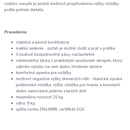
rodičov, navyše je poteší možnosť prispôsobenia výšky stoličky
podľa potrieb dieťaťa.
Prevedenie
:
stabilná a pevná konštrukcia
mäkké sedenie - poťah je možné zložiť a prať v práčke
5 bodové bezpečnostné pásy, nastaviteľné
odnímateľný tácka s praktickým vyvýšeným okrajom, ktorý
zabráni vyliatiu na zem alebo zhodenie taniere
komfortná opierka pre nožičky
možnosť regulácie výšky drevených nôh - klasická vysoká
jedálenská stolička, nižšie stolička pre hranie a kreselení
alebo samostané jedenie starších detí
maximálna nosnosť 25 kg
váha: 8 kg
spĺňa normu EN14988, certifikát SGS