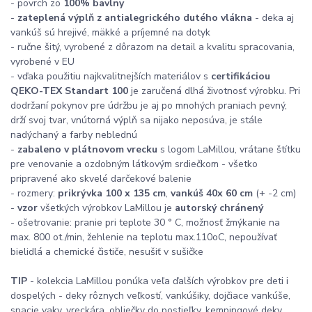
- povrch zo
100% bavlny
-
zateplená výplň z antialegrického dutého vlákna
- deka aj
vankúš sú hrejivé, mäkké a príjemné na dotyk
- ručne šitý, vyrobené z dôrazom na detail a kvalitu spracovania,
vyrobené v EU
- vďaka použitiu najkvalitnejších materiálov s
certifikáciou
QEKO-TEX Standart 100
je zaručená dlhá životnosť výrobku. Pri
dodržaní pokynov pre údržbu je aj po mnohých praniach pevný,
drží svoj tvar, vnútorná výplň sa nijako neposúva, je stále
nadýchaný a farby neblednú
-
zabaleno v plátnovom vrecku
s logom LaMillou, vrátane štítku
pre venovanie a ozdobným látkovým srdiečkom - všetko
pripravené ako skvelé darčekové balenie
- rozmery:
prikrývka 100 x 135 cm
,
vankúš 40x 60 cm
(+ -2 cm)
-
vzor
všetkých výrobkov LaMillou je
autorský chránený
- ošetrovanie: pranie pri teplote 30 ° C, možnosť žmýkanie na
max. 800 ot./min, žehlenie na teplotu max.110oC, nepoužívať
bielidlá a chemické čističe, nesušiť v sušičke
TIP
- kolekcia LaMillou ponúka veľa ďalších výrobkov pre deti i
dospelých - deky rôznych veľkostí, vankúšiky, dojčiace vankúše,
spacie vaky, vreckára, obliečky do postieľky, kempingové deky,