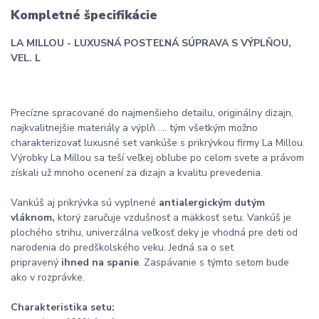
Kompletné špecifikácie
LA MILLOU - LUXUSNÁ POSTEĽNÁ SÚPRAVA S VÝPLŇOU,
VEL. L
Precízne spracované do najmenšieho detailu, originálny dizajn,
najkvalitnejšie materiály a výplň .... tým všetkým možno
charakterizovať luxusné set vankúše s prikrývkou firmy La Millou.
Výrobky La Millou sa teší veľkej obľube po celom svete a právom
získali už mnoho ocenení za dizajn a kvalitu prevedenia.
Vankúš aj prikrývka sú vyplnené
antialergickým dutým
vláknom,
ktorý zaručuje vzdušnosť a mäkkosť setu. Vankúš je
plochého strihu, univerzálna veľkosť deky je vhodná pre deti od
narodenia do predškolského veku. Jedná sa o set
pripravený
ihned na spanie
. Zaspávanie s týmto setom bude
ako v rozprávke.
Charakteristika setu: