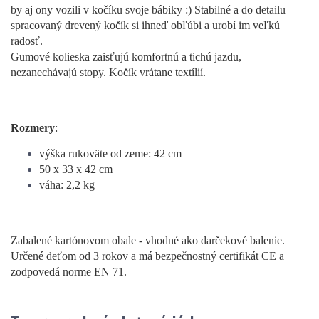
by aj ony vozili v kočíku svoje bábiky :) Stabilné a do detailu
spracovaný drevený kočík si ihneď obľúbi a urobí im veľkú
radosť.
Gumové kolieska zaisťujú komfortnú a tichú jazdu,
nezanechávajú stopy. Kočík vrátane textílií.
Rozmery
:
výška rukoväte od zeme: 42 cm
50 x 33 x 42 cm
váha: 2,2 kg
Zabalené kartónovom obale - vhodné ako darčekové balenie.
Určené deťom od 3 rokov a má bezpečnostný certifikát CE a
zodpovedá norme EN 71.