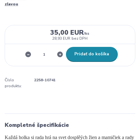
zľavou
35,00 EUR
/
ks
28,93 EUR
bez DPH
Pridať do košíka
Číslo
2258-10741
produktu:
Kompletné špecifikácie
Každá holka si rada hrá na svet dosplěých žien a mamičiek a rady