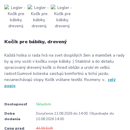
Kočík pre bábiky, drevený
Každá holka si rada hrá na svet dosplěých žien a mamičiek a rady
by aj ony vozili v kočíku svoje bábiky :) Stabilné a do detailu
spracovaný drevený kočík si ihneď obľúbi a urobí im veľkú
radosť.Gumové kolieska zaisťujú komfortnú a tichú jazdu,
nezanechávajú stopy. Kočík vrátane textílií. Rozmery: v...
celý
popis
Dostupnosť
Skladom
Doba
Doručenie 12.08.2026 do 14:00. Objednajte do
dodania
10.08.2026 14:00
Cena pred
43,00 EUR