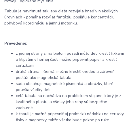
rozvoju logického myslenia.
Tabuľa je navrhnutá tak, aby dieťa rozvíjala hneď v niekoľkých
úrovniach - pomáha rozvíjať fantáziu, posilňuje koncentráciu,
pohybovú koordináciu a jemnú motoriku.
Prevedenie
:
z jednej strany si na bielom pozadí môžu deti kresliť fixkami
a klipsům v hornej časti možno pripevniť papier a kresliť
ceruzkami
druhá strana - čierná, možno kresliť kriedou a zároveň
poslúži ako magnetická tabuľa
sada obsahuje magnetické písmenká a obrázky, ktoré
potešia všetky deti
celá tabuľa sa nachádza na praktickom stojane, ktorý je z
kvalitného plastu, a všetky jeho rohy sú bezpečne
zaoblené
k tabuli je možné pripevniť aj praktickú nádobku na ceruzky,
fixky a magnetky, takže všetko bude pekne po ruke