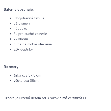
Balenie obsahuje:
Obojstranná tabuľa
31 písmen
nádobku
fix pre suché zotretie
2x krieda
huba na mokré stieranie
20x doplnky
Rozmery
:
šírka cca 37,5 cm
výška cca 39cm.
Hračka je určená deťom od 3 rokov a má certifikát CE.