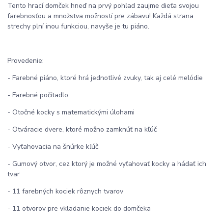
Tento hrací domček hneď na prvý pohľad zaujme dieťa svojou
farebnosťou a množstva možností pre zábavu! Každá strana
strechy plní inou funkciou, navyše je tu piáno.
Provedenie:
- Farebné piáno, ktoré hrá jednotlivé zvuky, tak aj celé melódie
- Farebné počítadlo
- Otočné kocky s matematickými úlohami
- Otváracie dvere, ktoré možno zamknúť na kľúč
- Vyťahovacia na šnúrke kľúč
- Gumový otvor, cez ktorý je možné vyťahovať kocky a hádať ich
tvar
- 11 farebných kociek rôznych tvarov
- 11 otvorov pre vkladanie kociek do domčeka