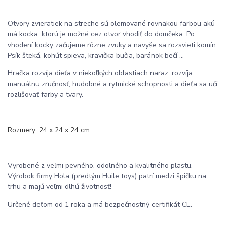
Otvory zvieratiek na streche sú olemované rovnakou farbou akú
má kocka, ktorú je možné cez otvor vhodiť do domčeka. Po
vhodení kocky začujeme rôzne zvuky a navyše sa rozsvieti komín.
Psík šteká, kohút spieva, kravička bučia, baránok bečí ...
Hračka rozvíja dieťa v niekoľkých oblastiach naraz: rozvíja
manuálnu zručnosť, hudobné a rytmické schopnosti a dieťa sa učí
rozlišovať farby a tvary.
Rozmery: 24 x 24 x 24 cm.
Vyrobené z veľmi pevného, odolného a kvalitného plastu.
Výrobok firmy Hola (predtým Huile toys) patrí medzi špičku na
trhu a majú veľmi dlhú životnosť!
Určené deťom od 1 roka a má bezpečnostný certifikát CE.