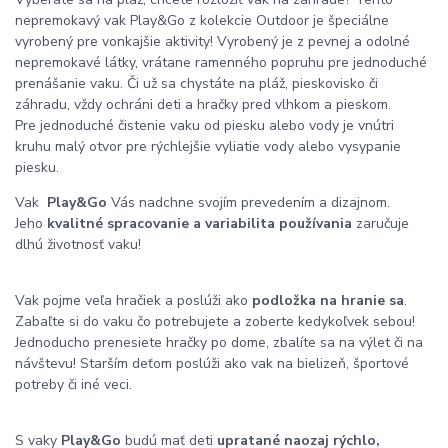
nepremokavý vak Play&Go z kolekcie Outdoor je špeciálne
vyrobený pre vonkajšie aktivity! Vyrobený je z pevnej a odolné
nepremokavé látky, vrátane ramenného popruhu pre jednoduché
prenášanie vaku. Či už sa chystáte na pláž, pieskovisko či
záhradu, vždy ochráni deti a hračky pred vlhkom a pieskom.
Pre jednoduché čistenie vaku od piesku alebo vody je vnútri
kruhu malý otvor pre rýchlejšie vyliatie vody alebo vysypanie
piesku.
Vak
Play&Go
Vás nadchne svojím prevedením a dizajnom.
Jeho
kvalitné spracovanie a variabilita používania
zaručuje
dlhú životnosť vaku!
Vak pojme veľa hračiek a poslúži ako
podložka na hranie sa
.
Zabaľte si do vaku čo potrebujete a zoberte kedykoľvek sebou!
Jednoducho prenesiete hračky po dome, zbalíte sa na výlet či na
návštevu! Starším deťom poslúži ako vak na bielizeň, športové
potreby či iné veci.
S vaky
Play&Go
budú mať deti
upratané naozaj rýchlo,