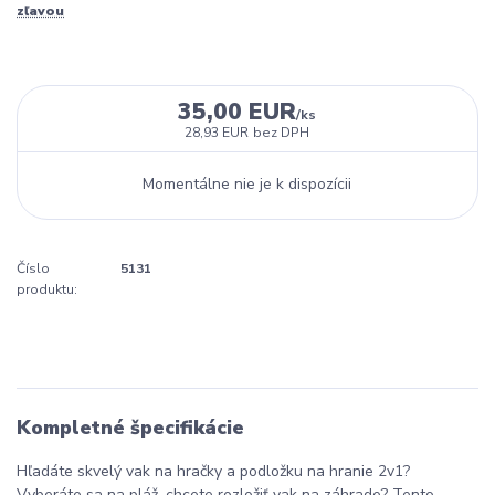
zľavou
35,00 EUR
/
ks
28,93 EUR
bez DPH
Momentálne nie je k dispozícii
Číslo
5131
produktu:
Kompletné špecifikácie
Hľadáte skvelý vak na hračky a podložku na hranie 2v1?
Vyberáte sa na pláž, chcete rozložiť vak na záhrade? Tento