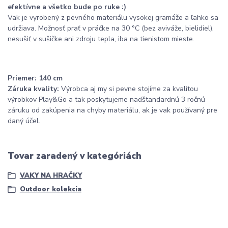
efektívne a všetko bude po ruke :)
Vak je vyrobený z pevného materiálu vysokej gramáže a ľahko sa
udržiava. Možnosť prať v práčke na 30 °C (bez aviváže, bielidiel),
nesušiť v sušičke ani zdroju tepla, iba na tienistom mieste.
Priemer: 140 cm
Záruka kvality:
Výrobca aj my si pevne stojíme za kvalitou
výrobkov Play&Go a tak poskytujeme nadštandardnú 3 ročnú
záruku od zakúpenia na chyby materiálu, ak je vak používaný pre
daný účel.
Tovar zaradený v kategóriách
VAKY NA HRAČKY
Outdoor kolekcia