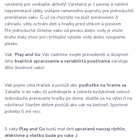
vyrobený pre vonkajšie aktivity! Vyrobený je z pevnej a odolné
nepremokavé látky, vrátane ramenného popruhu pre jednoduché
prenášanie vaku. Či už sa chystáte na pláž, pieskovisko či
záhradu, vždy ochráni deti a hračky pred vlhkom a pieskom.
Pre jednoduché čistenie vaku od piesku alebo vody je vnútri
kruhu malý otvor pre rýchlejšie vyliatie vody alebo vysypanie
piesku.
Vak
Play and Go
Vás nadchne svojím prevedením a dizajnom.
Jeho
kvalitné spracovanie a variabilita používania
zaručuje
dlhú životnosť vaku!
Vak pojme veľa hračiek a poslúži ako
podložka na hranie sa
.
Zabaľte si do vaku čo potrebujete a zoberte kedykoľvek sebou!
Jednoducho prenesiete hračky po dome, zbalíte sa na výlet či na
návštevu! Starším deťom poslúži ako vak na bielizeň, športové
potreby či iné veci.
S vaky
Play and Go
budú mať deti
upratané naozaj rýchlo,
efektívne a všetko bude po ruke :)