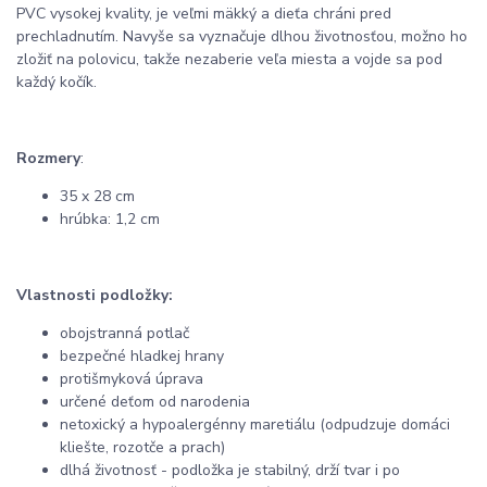
PVC vysokej kvality, je veľmi mäkký a dieťa chráni pred
prechladnutím. Navyše sa vyznačuje dlhou životnosťou, možno ho
zložiť na polovicu, takže nezaberie veľa miesta a vojde sa pod
každý kočík.
Rozmery
:
35 x 28 cm
hrúbka: 1,2 cm
Vlastnosti podložky:
obojstranná potlač
bezpečné hladkej hrany
protišmyková úprava
určené deťom od narodenia
netoxický a hypoalergénny maretiálu (odpudzuje domáci
kliešte, rozotče a prach)
dlhá životnosť - podložka je stabilný, drží tvar i po