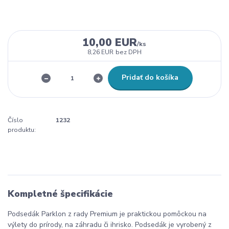
10,00 EUR
/
ks
8,26 EUR
bez DPH
Pridať do košíka
Číslo
1232
produktu:
Kompletné špecifikácie
Podsedák Parklon z rady Premium je praktickou pomôckou na
výlety do prírody, na záhradu či ihrisko. Podsedák je vyrobený z