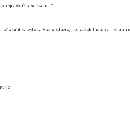
roji / okrúhleho tvaru ..."
 a brať na výlety. Box poslúži aj ako držiak tabule a z vnútra
nutie