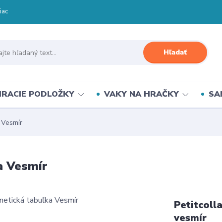
iac
Hľadať
HRACIE PODLOŽKY
VAKY NA HRAČKY
SA
 Vesmír
a Vesmír
Petitcoll
vesmír