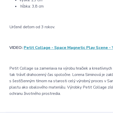
výška: 23 cm
hĺbka: 3,8 cm
Určené deťom od 3 rokov.
VIDEO:
Petit Collage - Space Magnetic Play Scene -
Petit Collage sa zameriava na výrobu hračiek a kreatívnych 
tak tráviť drahocenný čas spoločne. Lorena Siminová je z
s šesťčlenným tímom na starosti celý výrobný proces v San 
plastu ako obalového materiálu. Výrobky Petit Collage získa
ochranu životného prostredia.