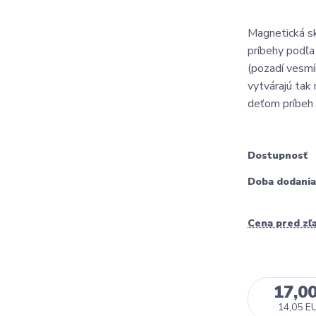
Magnetická s
príbehy podľa
(pozadí vesmí
vytvárajú tak
deťom príbeh a
Dostupnosť
Doba dodania
Cena pred zľ
17,0
14,05 E