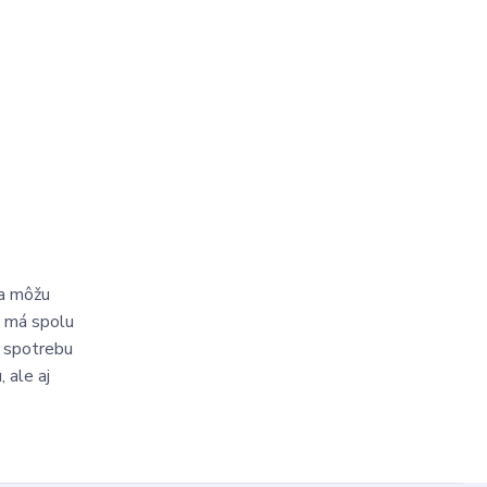
 a môžu
a má spolu
ú spotrebu
 ale aj