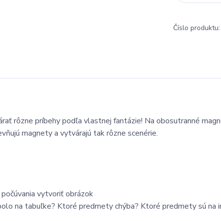
Číslo produktu:
ať rôzne príbehy podľa vlastnej fantázie! Na obosutranné magn
pevňujú magnety a vytvárajú tak rôzne scenérie.
 počúvania vytvoriť obrázok
 bolo na tabuľke? Ktoré predmety chýba? Ktoré predmety sú na 