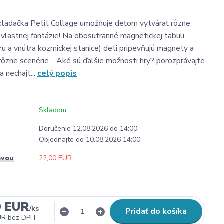
kladačka Petit Collage umožňuje deťom vytvárať rôzne
 vlastnej fantázie! Na obosutranné magnetickej tabuli
ru a vnútra kozmickej stanice) deti pripevňujú magnety a
 rôzne scenérie. Aké sú ďalšie možnosti hry? porozprávajte
 nechajt...
celý popis
Skladom
Doručenie 12.08.2026 do 14:00.
Objednajte do 10.08.2026 14:00
avou
22,00 EUR
0 EUR
/
ks
Pridať do košíka
UR
bez DPH