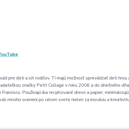
 YouTube
sád pre deti a ich rodičov. Tí majú možnosť sprevádzať deti hrou
akladateľkou značky Petit Collage v roku 2006 a do dnešného dň
Franciscu. Používajú iba recyklované drevo a papier, minimalizuj
li mnoho ocenení po celom svete nielen za inováciu a kreativitu,