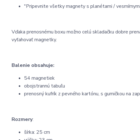
"Pripevnite všetky magnety s planétami / vesmírnymi st
Vďaka prenosnému boxu možno celú skladačku dobre prenášať
vyťahovať magnetky.
Balenie obsahuje:
54 magnetiek
obojstrannú tabuľu
prenosný kufrík z pevného kartónu, s gumičkou na zap
Rozmery
:
šírka: 25 cm